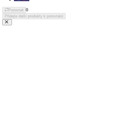
0
Porovnat
Přidejte další produkty k porovnání