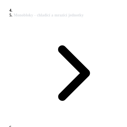
Monobloky - chladicí a mrazicí jednotky