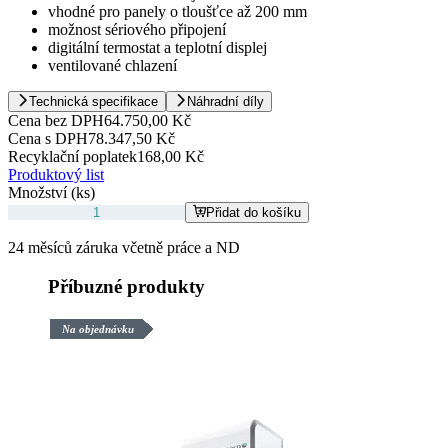
vhodné pro panely o tloušťce až 200 mm
možnost sériového připojení
digitální termostat a teplotní displej
ventilované chlazení
Technická specifikace
Náhradní díly
Cena bez DPH
64.750,00 Kč
Cena s DPH
78.347,50 Kč
Recyklační poplatek
168,00 Kč
Produktový list
Množství (ks)
Přidat do košíku
24 měsíců záruka včetně práce a ND
Příbuzné produkty
Na objednávku