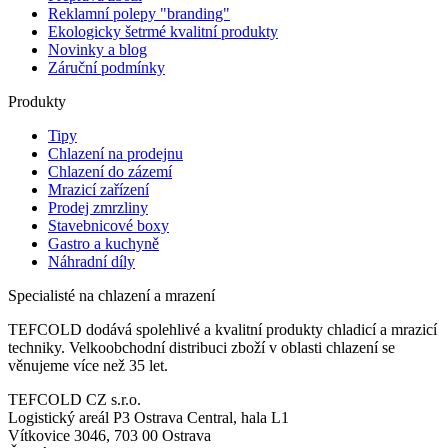
Reklamní polepy "branding"
Ekologicky šetrmé kvalitní produkty
Novinky a blog
Záruční podmínky
Produkty
Tipy
Chlazení na prodejnu
Chlazení do zázemí
Mrazicí zařízení
Prodej zmrzliny
Stavebnicové boxy
Gastro a kuchyně
Náhradní díly
Specialisté na chlazení a mrazení
TEFCOLD dodává spolehlivé a kvalitní produkty chladicí a mrazicí
techniky. Velkoobchodní distribuci zboží v oblasti chlazení se
věnujeme více než 35 let.
TEFCOLD CZ s.r.o.
Logistický areál P3 Ostrava Central, hala L1
Vítkovice 3046, 703 00 Ostrava