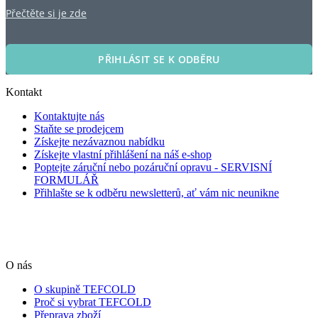
Přečtěte si je zde
PŘIHLÁSIT SE K ODBĚRU
Kontakt
Kontaktujte nás
Staňte se prodejcem
Získejte nezávaznou nabídku
Získejte vlastní přihlášení na náš e-shop
Poptejte záruční nebo pozáruční opravu - SERVISNÍ
FORMULÁŘ
Přihlašte se k odběru newsletterů, ať vám nic neunikne
O nás
O skupině TEFCOLD
Proč si vybrat TEFCOLD
Přeprava zboží