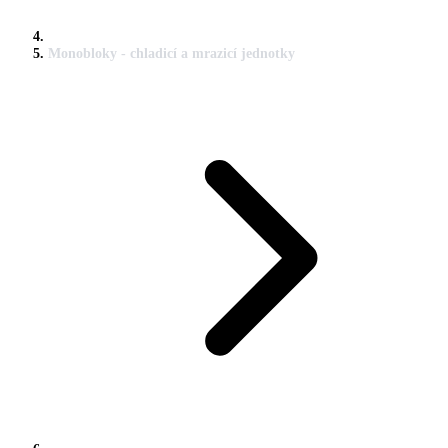
Monobloky - chladicí a mrazicí jednotky