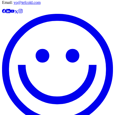
Email:
vo@tefcold.com