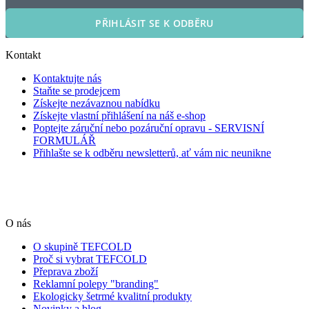
PŘIHLÁSIT SE K ODBĚRU
Kontakt
Kontaktujte nás
Staňte se prodejcem
Získejte nezávaznou nabídku
Získejte vlastní přihlášení na náš e-shop
Poptejte záruční nebo pozáruční opravu - SERVISNÍ
FORMULÁŘ
Přihlašte se k odběru newsletterů, ať vám nic neunikne
O nás
O skupině TEFCOLD
Proč si vybrat TEFCOLD
Přeprava zboží
Reklamní polepy "branding"
Ekologicky šetrmé kvalitní produkty
Novinky a blog