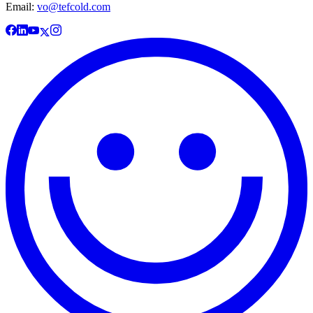
Email:
vo@tefcold.com