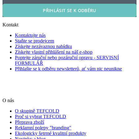
PŘIHLÁSIT SE K ODBĚRU
Kontakt
Kontaktujte nás
Staňte se prodejcem
Získejte nezávaznou nabídku
Získejte vlastní přihlášení na náš e-shop
Poptejte záruční nebo pozáruční opravu - SERVISNÍ
FORMULÁŘ
Přihlašte se k odběru newsletterů, ať vám nic neunikne
O nás
O skupině TEFCOLD
Proč si vybrat TEFCOLD
Přeprava zboží
Reklamní polepy "branding"
Ekologicky šetrmé kvalitní produkty
Novinky a blog