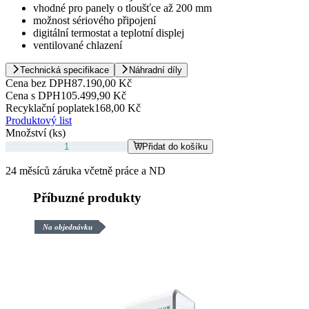
vhodné pro panely o tloušťce až 200 mm
možnost sériového připojení
digitální termostat a teplotní displej
ventilované chlazení
Technická specifikace
Náhradní díly
Cena bez DPH
87.190,00 Kč
Cena s DPH
105.499,90 Kč
Recyklační poplatek
168,00 Kč
Produktový list
Množství (ks)
Přidat do košíku
24 měsíců záruka včetně práce a ND
Příbuzné produkty
Na objednávku