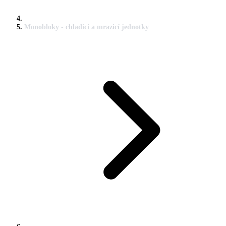
Monobloky - chladicí a mrazicí jednotky