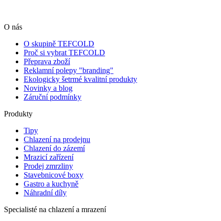
O nás
O skupině TEFCOLD
Proč si vybrat TEFCOLD
Přeprava zboží
Reklamní polepy "branding"
Ekologicky šetrmé kvalitní produkty
Novinky a blog
Záruční podmínky
Produkty
Tipy
Chlazení na prodejnu
Chlazení do zázemí
Mrazicí zařízení
Prodej zmrzliny
Stavebnicové boxy
Gastro a kuchyně
Náhradní díly
Specialisté na chlazení a mrazení