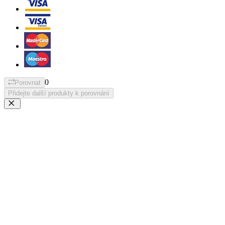
0
Porovnat
Přidejte další produkty k porovnání