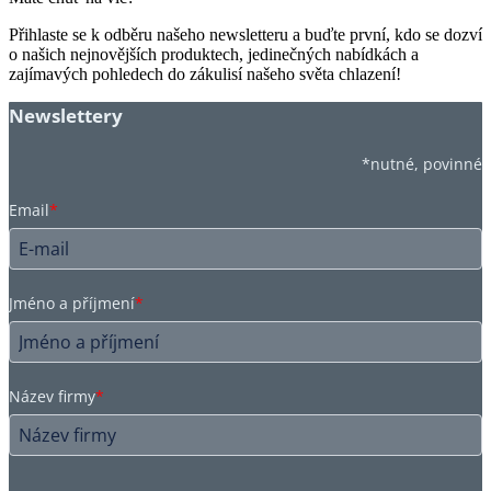
Přihlaste se k odběru našeho newsletteru a buďte první, kdo se dozví
o našich nejnovějších produktech, jedinečných nabídkách a
zajímavých pohledech do zákulisí našeho světa chlazení!
Newslettery
*nutné, povinné
Email
*
Jméno a příjmení
*
Název firmy
*