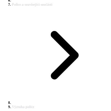
Police a související součásti
Výztuha police