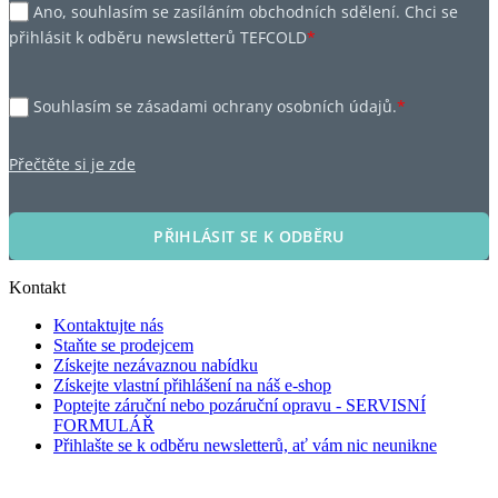
Ano, souhlasím se zasíláním obchodních sdělení. Chci se
přihlásit k odběru newsletterů TEFCOLD
*
Souhlasím se zásadami ochrany osobních údajů.
*
Přečtěte si je zde
PŘIHLÁSIT SE K ODBĚRU
Kontakt
Kontaktujte nás
Staňte se prodejcem
Získejte nezávaznou nabídku
Získejte vlastní přihlášení na náš e-shop
Poptejte záruční nebo pozáruční opravu - SERVISNÍ
FORMULÁŘ
Přihlašte se k odběru newsletterů, ať vám nic neunikne