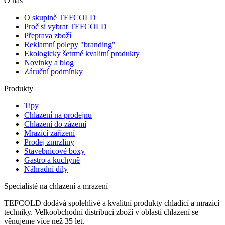
O nás
O skupině TEFCOLD
Proč si vybrat TEFCOLD
Přeprava zboží
Reklamní polepy "branding"
Ekologicky šetrmé kvalitní produkty
Novinky a blog
Záruční podmínky
Produkty
Tipy
Chlazení na prodejnu
Chlazení do zázemí
Mrazicí zařízení
Prodej zmrzliny
Stavebnicové boxy
Gastro a kuchyně
Náhradní díly
Specialisté na chlazení a mrazení
TEFCOLD dodává spolehlivé a kvalitní produkty chladicí a mrazicí
techniky. Velkoobchodní distribuci zboží v oblasti chlazení se
věnujeme více než 35 let.