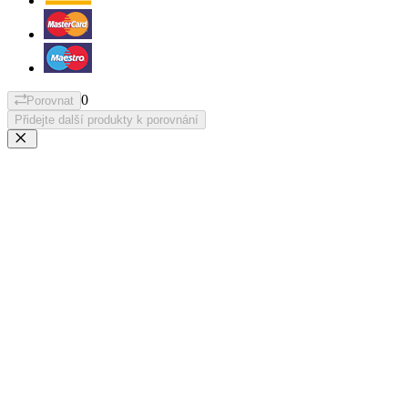
0
Porovnat
Přidejte další produkty k porovnání