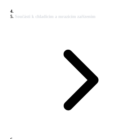
Součásti k chladicím a mrazicím zařízením