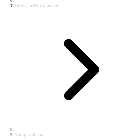
Desky, mřížky a panely
Vstup vzduchu