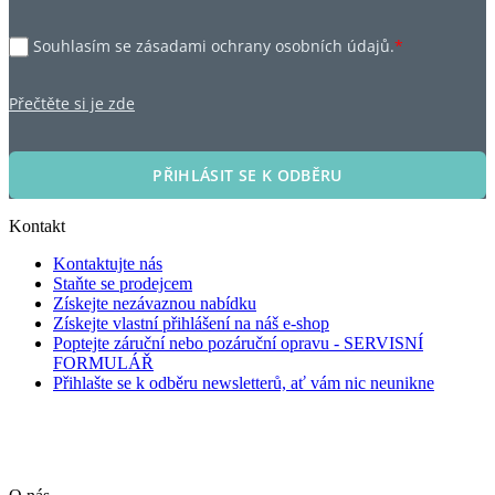
Souhlasím se zásadami ochrany osobních údajů.
*
Přečtěte si je zde
PŘIHLÁSIT SE K ODBĚRU
Kontakt
Kontaktujte nás
Staňte se prodejcem
Získejte nezávaznou nabídku
Získejte vlastní přihlášení na náš e-shop
Poptejte záruční nebo pozáruční opravu - SERVISNÍ
FORMULÁŘ
Přihlašte se k odběru newsletterů, ať vám nic neunikne