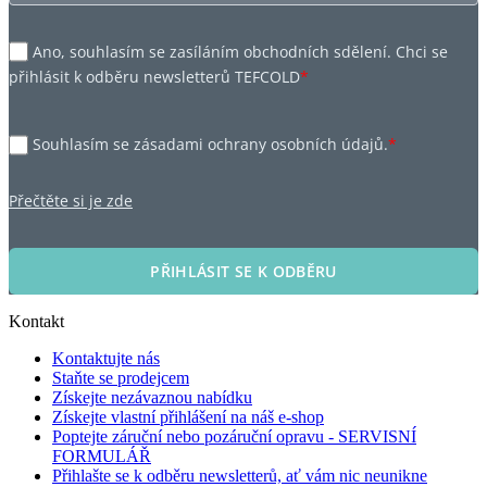
Ano, souhlasím se zasíláním obchodních sdělení. Chci se
přihlásit k odběru newsletterů TEFCOLD
*
Souhlasím se zásadami ochrany osobních údajů.
*
Přečtěte si je zde
PŘIHLÁSIT SE K ODBĚRU
Kontakt
Kontaktujte nás
Staňte se prodejcem
Získejte nezávaznou nabídku
Získejte vlastní přihlášení na náš e-shop
Poptejte záruční nebo pozáruční opravu - SERVISNÍ
FORMULÁŘ
Přihlašte se k odběru newsletterů, ať vám nic neunikne