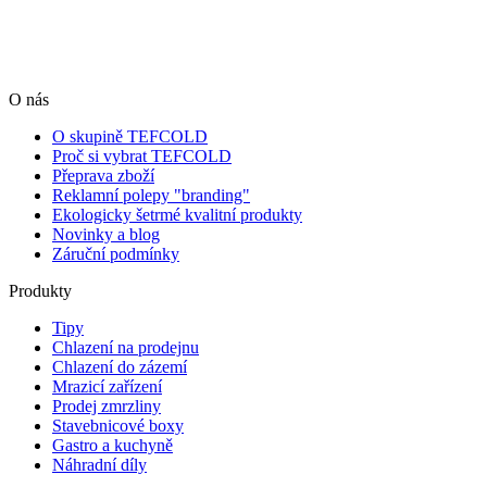
O nás
O skupině TEFCOLD
Proč si vybrat TEFCOLD
Přeprava zboží
Reklamní polepy "branding"
Ekologicky šetrmé kvalitní produkty
Novinky a blog
Záruční podmínky
Produkty
Tipy
Chlazení na prodejnu
Chlazení do zázemí
Mrazicí zařízení
Prodej zmrzliny
Stavebnicové boxy
Gastro a kuchyně
Náhradní díly