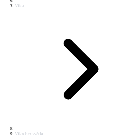
Víka
Víko bez světla