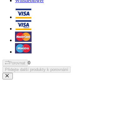
Whistleblower
0
Porovnat
Přidejte další produkty k porovnání