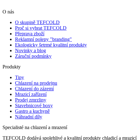
O nás
O skupině TEFCOLD
Proč si vybrat TEFCOLD
Přeprava zboží
Reklamní polepy "branding"
Ekologicky šetrmé kvalitní produkty
Novinky a blog
Záruční podmínky
Produkty
Tipy
Chlazení na prodejnu
Chlazení do zázemí
Mrazicí zařízení
Prodej zmrzliny
Stavebnicové boxy
Gastro a kuchyně
Náhradní díly
Specialisté na chlazení a mrazení
TEFCOLD dodává spolehlivé a kvalitní produkty chladicí a mrazicí