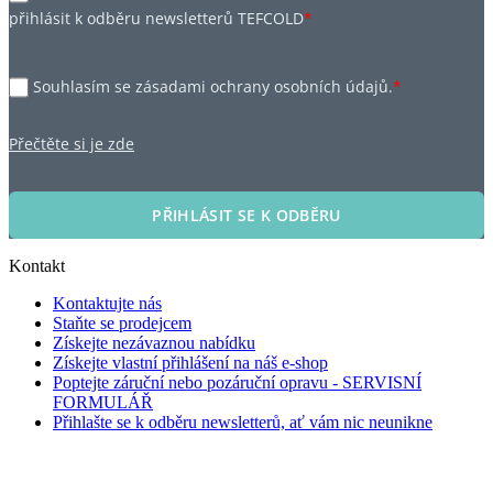
přihlásit k odběru newsletterů TEFCOLD
*
Souhlasím se zásadami ochrany osobních údajů.
*
Přečtěte si je zde
PŘIHLÁSIT SE K ODBĚRU
Kontakt
Kontaktujte nás
Staňte se prodejcem
Získejte nezávaznou nabídku
Získejte vlastní přihlášení na náš e-shop
Poptejte záruční nebo pozáruční opravu - SERVISNÍ
FORMULÁŘ
Přihlašte se k odběru newsletterů, ať vám nic neunikne