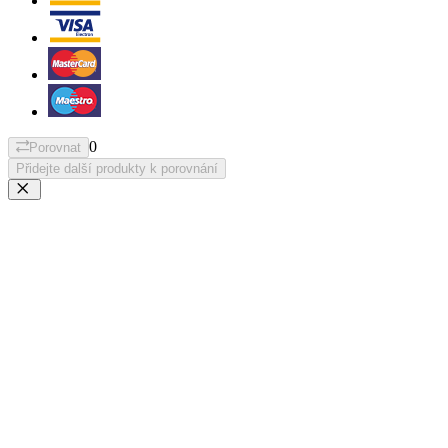
0
Porovnat
Přidejte další produkty k porovnání