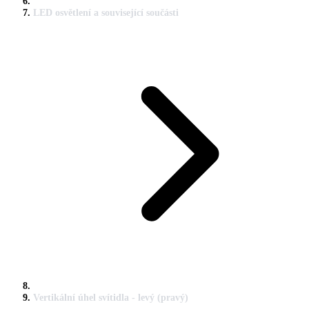
LED osvětlení a související součásti
Vertikální úhel svítidla - levý (pravý)