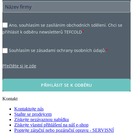
Ano, souhlasím se zasíláním obchodních sdělení. Chci se
přihlásit k odběru newsletterů TEFCOLD
*
Souhlasím se zásadami ochrany osobních údajů.
*
Přečtěte si je zde
PŘIHLÁSIT SE K ODBĚRU
Kontakt
Kontaktujte nás
Staňte se prodejcem
Získejte nezávaznou nabídku
Získejte vlastní přihlášení na náš e-shop
Poptejte záruční nebo pozáruční opravu - SERVISNÍ