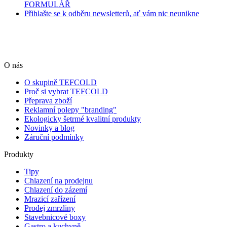
FORMULÁŘ
Přihlašte se k odběru newsletterů, ať vám nic neunikne
O nás
O skupině TEFCOLD
Proč si vybrat TEFCOLD
Přeprava zboží
Reklamní polepy "branding"
Ekologicky šetrmé kvalitní produkty
Novinky a blog
Záruční podmínky
Produkty
Tipy
Chlazení na prodejnu
Chlazení do zázemí
Mrazicí zařízení
Prodej zmrzliny
Stavebnicové boxy
Gastro a kuchyně