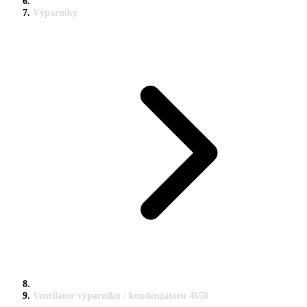
Výparníky
Ventilátor výparníku / kondenzátoru 4650