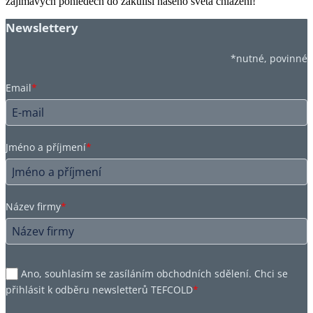
zajímavých pohledech do zákulisí našeho světa chlazení!
Newslettery
*nutné, povinné
Email
*
Jméno a příjmení
*
Název firmy
*
Ano, souhlasím se zasíláním obchodních sdělení. Chci se
přihlásit k odběru newsletterů TEFCOLD
*