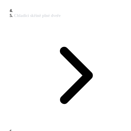
Chladicí skříně plné dveře