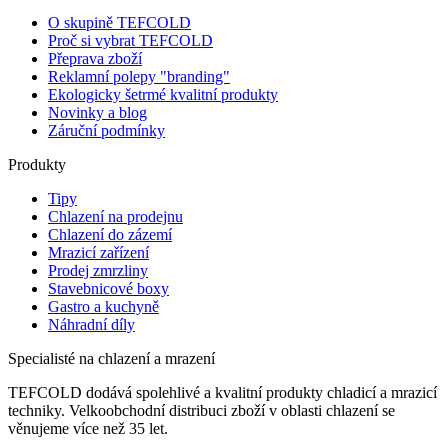
O skupině TEFCOLD
Proč si vybrat TEFCOLD
Přeprava zboží
Reklamní polepy "branding"
Ekologicky šetrmé kvalitní produkty
Novinky a blog
Záruční podmínky
Produkty
Tipy
Chlazení na prodejnu
Chlazení do zázemí
Mrazicí zařízení
Prodej zmrzliny
Stavebnicové boxy
Gastro a kuchyně
Náhradní díly
Specialisté na chlazení a mrazení
TEFCOLD dodává spolehlivé a kvalitní produkty chladicí a mrazicí
techniky. Velkoobchodní distribuci zboží v oblasti chlazení se
věnujeme více než 35 let.