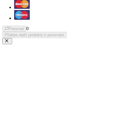
0
Porovnat
Přidejte další produkty k porovnání