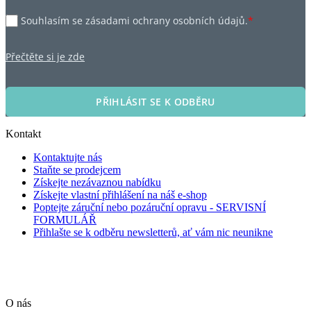
Souhlasím se zásadami ochrany osobních údajů.
*
Přečtěte si je zde
PŘIHLÁSIT SE K ODBĚRU
Kontakt
Kontaktujte nás
Staňte se prodejcem
Získejte nezávaznou nabídku
Získejte vlastní přihlášení na náš e-shop
Poptejte záruční nebo pozáruční opravu - SERVISNÍ
FORMULÁŘ
Přihlašte se k odběru newsletterů, ať vám nic neunikne
O nás