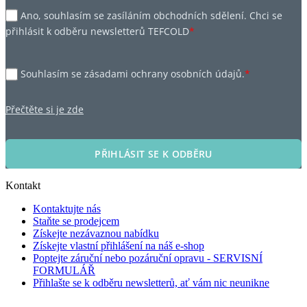
Ano, souhlasím se zasíláním obchodních sdělení. Chci se
přihlásit k odběru newsletterů TEFCOLD
*
Souhlasím se zásadami ochrany osobních údajů.
*
Přečtěte si je zde
PŘIHLÁSIT SE K ODBĚRU
Kontakt
Kontaktujte nás
Staňte se prodejcem
Získejte nezávaznou nabídku
Získejte vlastní přihlášení na náš e-shop
Poptejte záruční nebo pozáruční opravu - SERVISNÍ
FORMULÁŘ
Přihlašte se k odběru newsletterů, ať vám nic neunikne