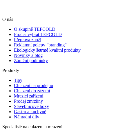
O nás
O skupině TEFCOLD
Proč si vybrat TEFCOLD
Přeprava zboží
Reklamní polepy "branding"
Ekologicky šetrmé kvalitní produkty
Novinky a blog
Záruční podmínky
Produkty
Tipy
Chlazení na prodejnu
Chlazení do zázemí
Mrazicí zařízení
Prodej zmrzliny
Stavebnicové boxy
Gastro a kuchyně
Náhradní díly
Specialisté na chlazení a mrazení