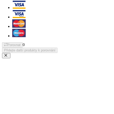
0
Porovnat
Přidejte další produkty k porovnání