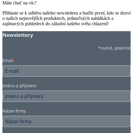
Máte chuť na víc?
Přihlaste se k odběru našeho newsletteru a buďte první, kdo se dozví
o našich nejnovějších produktech, jedinečných nabídkách a
zajímavých pohledech do zákulisí našeho světa chlazení!
Newslettery
*nutné, povinné
Email
*
Jméno a příjmení
*
Název firmy
*