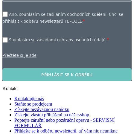
Ano, souhlasím se zasíláním obchodních sdělení. Chci se
přihlásit k odběru newsletterů TEFCOLD
*
Souhlasím se zásadami ochrany osobních údajů.
*
Přečtěte si je zde
PŘIHLÁSIT SE K ODBĚRU
Kontakt
Kontaktujte nás
Staňte se prodejcem
Získejte nezávaznou nabídku
Získejte vlastní přihlášení na náš e-shop
Poptejte záruční nebo pozáruční opravu - SERVISNÍ
FORMULÁŘ
Přihlašte se k odběru newsletterů, ať vám nic neunikne