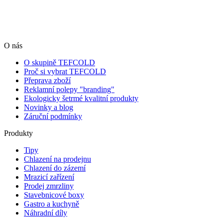
O nás
O skupině TEFCOLD
Proč si vybrat TEFCOLD
Přeprava zboží
Reklamní polepy "branding"
Ekologicky šetrmé kvalitní produkty
Novinky a blog
Záruční podmínky
Produkty
Tipy
Chlazení na prodejnu
Chlazení do zázemí
Mrazicí zařízení
Prodej zmrzliny
Stavebnicové boxy
Gastro a kuchyně
Náhradní díly