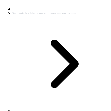
Součásti k chladicím a mrazicím zařízením