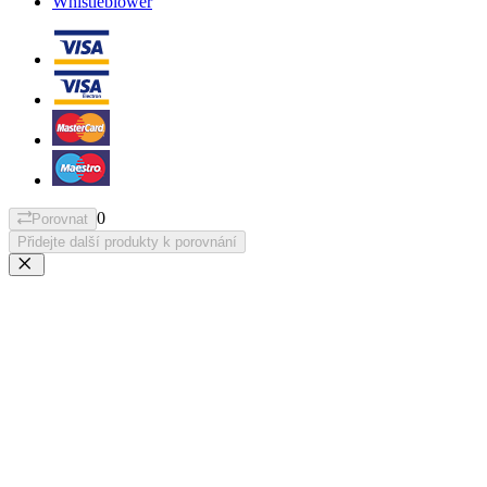
Whistleblower
0
Porovnat
Přidejte další produkty k porovnání