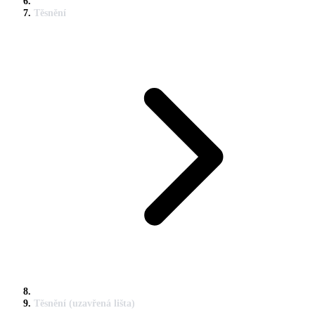
Těsnění
Těsnění (uzavřená lišta)