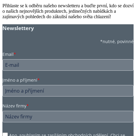
Přihlaste se k odběru našeho newsletteru a buďte první, kdo se dozví
o našich nejnovějších produktech, jedinečných nabídkách a
zajímavých pohledech do zákulisí našeho světa chlazení!
Newslettery
*nutné, povinné
Email
*
Jméno a příjmení
*
Název firmy
*
Ano, souhlasím se zasíláním obchodních sdělení. Chci se