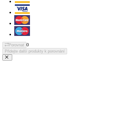
0
Porovnat
Přidejte další produkty k porovnání