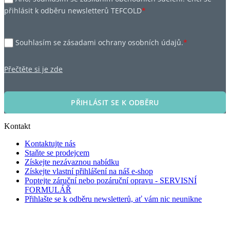
přihlásit k odběru newsletterů TEFCOLD
*
Souhlasím se zásadami ochrany osobních údajů.
*
Přečtěte si je zde
PŘIHLÁSIT SE K ODBĚRU
Kontakt
Kontaktujte nás
Staňte se prodejcem
Získejte nezávaznou nabídku
Získejte vlastní přihlášení na náš e-shop
Poptejte záruční nebo pozáruční opravu - SERVISNÍ
FORMULÁŘ
Přihlašte se k odběru newsletterů, ať vám nic neunikne