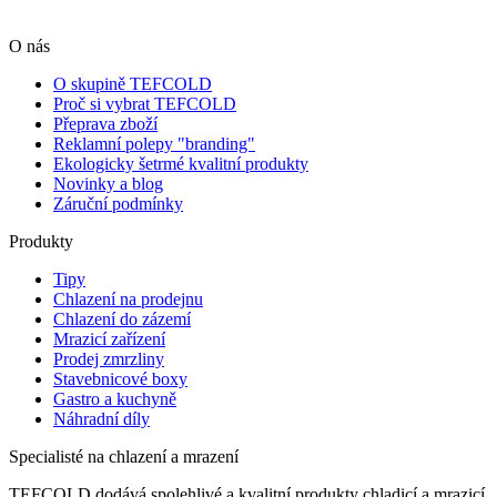
O nás
O skupině TEFCOLD
Proč si vybrat TEFCOLD
Přeprava zboží
Reklamní polepy "branding"
Ekologicky šetrmé kvalitní produkty
Novinky a blog
Záruční podmínky
Produkty
Tipy
Chlazení na prodejnu
Chlazení do zázemí
Mrazicí zařízení
Prodej zmrzliny
Stavebnicové boxy
Gastro a kuchyně
Náhradní díly
Specialisté na chlazení a mrazení
TEFCOLD dodává spolehlivé a kvalitní produkty chladicí a mrazicí