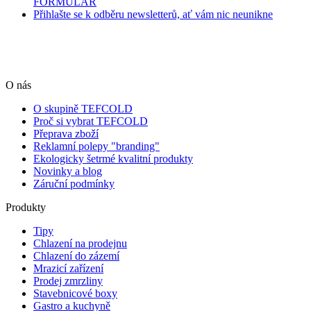
FORMULÁŘ
Přihlašte se k odběru newsletterů, ať vám nic neunikne
O nás
O skupině TEFCOLD
Proč si vybrat TEFCOLD
Přeprava zboží
Reklamní polepy "branding"
Ekologicky šetrmé kvalitní produkty
Novinky a blog
Záruční podmínky
Produkty
Tipy
Chlazení na prodejnu
Chlazení do zázemí
Mrazicí zařízení
Prodej zmrzliny
Stavebnicové boxy
Gastro a kuchyně