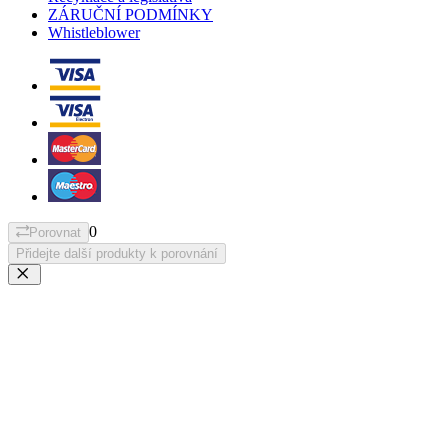
ZÁRUČNÍ PODMÍNKY
Whistleblower
0
Porovnat
Přidejte další produkty k porovnání