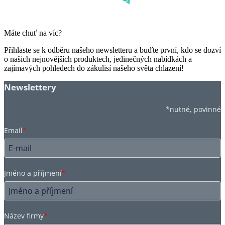
Máte chuť na víc?
Přihlaste se k odběru našeho newsletteru a buďte první, kdo se dozví
o našich nejnovějších produktech, jedinečných nabídkách a
zajímavých pohledech do zákulisí našeho světa chlazení!
Newslettery
*nutné, povinné
Email
*
Jméno a příjmení
*
Název firmy
*