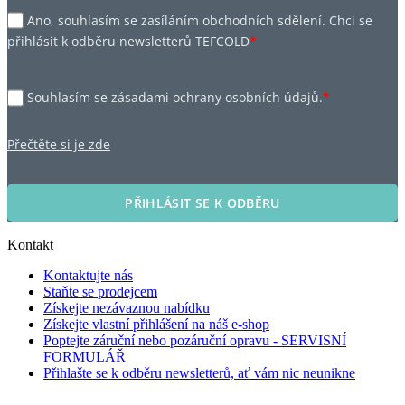
Ano, souhlasím se zasíláním obchodních sdělení. Chci se
přihlásit k odběru newsletterů TEFCOLD
*
Souhlasím se zásadami ochrany osobních údajů.
*
Přečtěte si je zde
PŘIHLÁSIT SE K ODBĚRU
Kontakt
Kontaktujte nás
Staňte se prodejcem
Získejte nezávaznou nabídku
Získejte vlastní přihlášení na náš e-shop
Poptejte záruční nebo pozáruční opravu - SERVISNÍ
FORMULÁŘ
Přihlašte se k odběru newsletterů, ať vám nic neunikne