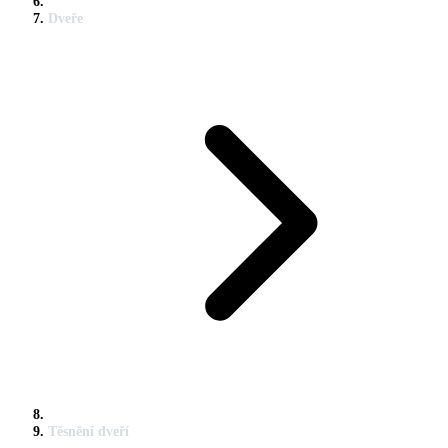
Dveře
Těsnění dveří