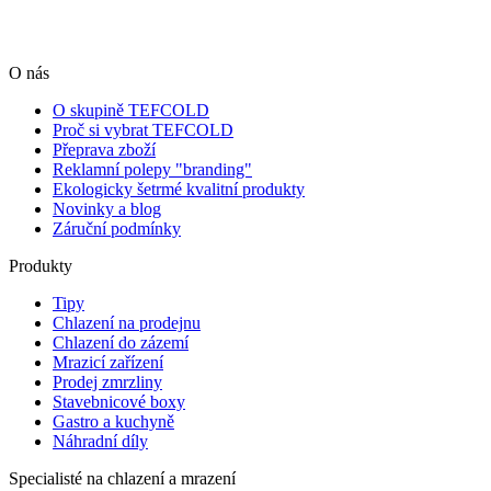
O nás
O skupině TEFCOLD
Proč si vybrat TEFCOLD
Přeprava zboží
Reklamní polepy "branding"
Ekologicky šetrmé kvalitní produkty
Novinky a blog
Záruční podmínky
Produkty
Tipy
Chlazení na prodejnu
Chlazení do zázemí
Mrazicí zařízení
Prodej zmrzliny
Stavebnicové boxy
Gastro a kuchyně
Náhradní díly
Specialisté na chlazení a mrazení