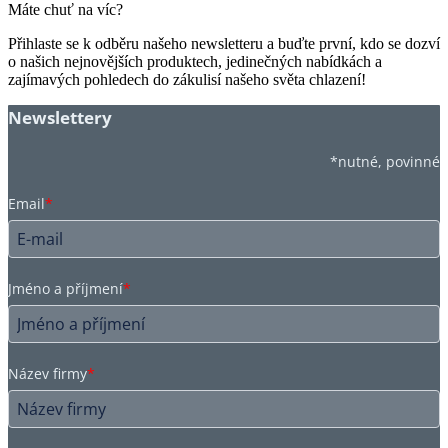
Máte chuť na víc?
Přihlaste se k odběru našeho newsletteru a buďte první, kdo se dozví
o našich nejnovějších produktech, jedinečných nabídkách a
zajímavých pohledech do zákulisí našeho světa chlazení!
Newslettery
*nutné, povinné
Email
*
Jméno a příjmení
*
Název firmy
*