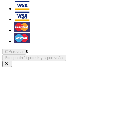
0
Porovnat
Přidejte další produkty k porovnání