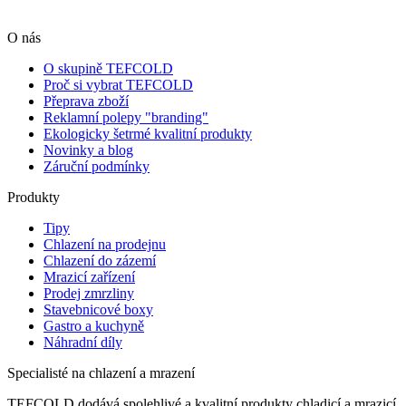
O nás
O skupině TEFCOLD
Proč si vybrat TEFCOLD
Přeprava zboží
Reklamní polepy "branding"
Ekologicky šetrmé kvalitní produkty
Novinky a blog
Záruční podmínky
Produkty
Tipy
Chlazení na prodejnu
Chlazení do zázemí
Mrazicí zařízení
Prodej zmrzliny
Stavebnicové boxy
Gastro a kuchyně
Náhradní díly
Specialisté na chlazení a mrazení
TEFCOLD dodává spolehlivé a kvalitní produkty chladicí a mrazicí