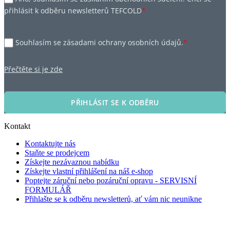
přihlásit k odběru newsletterů TEFCOLD
*
Souhlasím se zásadami ochrany osobních údajů.
*
Přečtěte si je zde
PŘIHLÁSIT SE K ODBĚRU
Kontakt
Kontaktujte nás
Staňte se prodejcem
Získejte nezávaznou nabídku
Získejte vlastní přihlášení na náš e-shop
Poptejte záruční nebo pozáruční opravu - SERVISNÍ
FORMULÁŘ
Přihlašte se k odběru newsletterů, ať vám nic neunikne