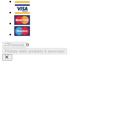
0
Porovnat
Přidejte další produkty k porovnání