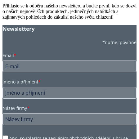
Přihlaste se k odběru našeho newsletteru a buďte první, kdo se dozví
o našich nejnovějších produktech, jedinečných nabídkách a
zajímavých pohledech do zákulisí našeho světa chlazení!
Newslettery
*nutné, povinné
Email
*
Jméno a příjmení
*
Název firmy
*
Ano, souhlasím se zasíláním obchodních sdělení. Chci se