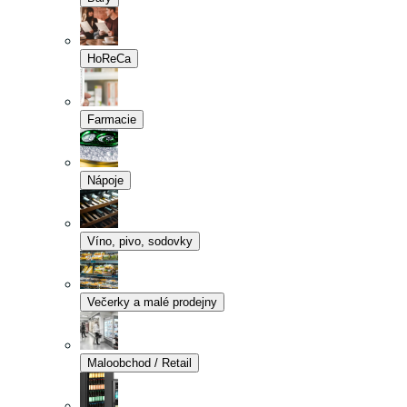
HoReCa
Farmacie
Nápoje
Víno, pivo, sodovky
Večerky a malé prodejny
Maloobchod / Retail