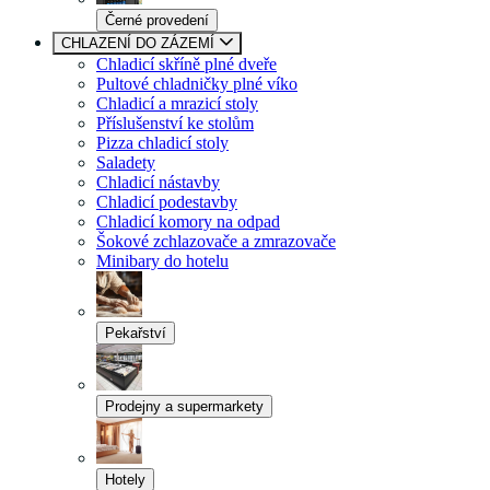
Černé provedení
CHLAZENÍ DO ZÁZEMÍ
Chladicí skříně plné dveře
Pultové chladničky plné víko
Chladicí a mrazicí stoly
Příslušenství ke stolům
Pizza chladicí stoly
Saladety
Chladicí nástavby
Chladicí podestavby
Chladicí komory na odpad
Šokové zchlazovače a zmrazovače
Minibary do hotelu
Pekařství
Prodejny a supermarkety
Hotely