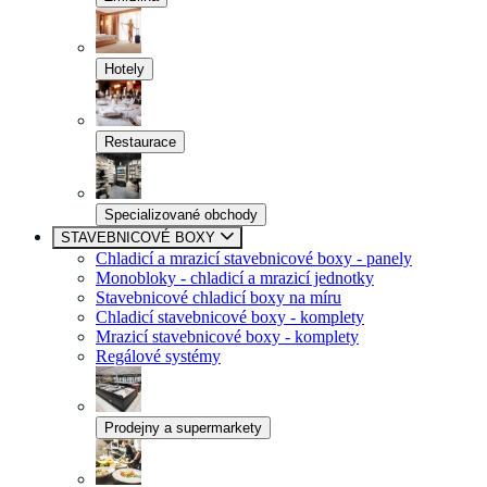
Hotely
Restaurace
Specializované obchody
STAVEBNICOVÉ BOXY
Chladicí a mrazicí stavebnicové boxy - panely
Monobloky - chladicí a mrazicí jednotky
Stavebnicové chladicí boxy na míru
Chladicí stavebnicové boxy - komplety
Mrazicí stavebnicové boxy - komplety
Regálové systémy
Prodejny a supermarkety