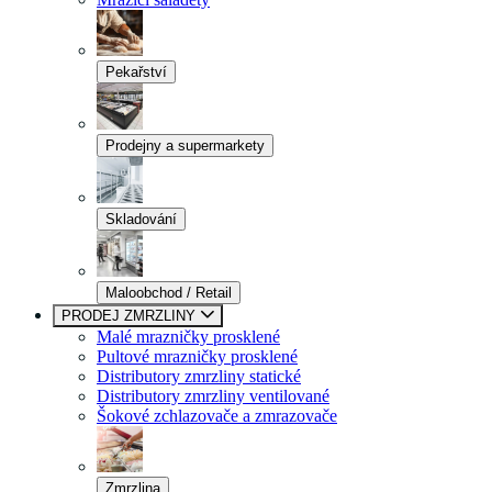
Pekařství
Prodejny a supermarkety
Skladování
Maloobchod / Retail
PRODEJ ZMRZLINY
Malé mrazničky prosklené
Pultové mrazničky prosklené
Distributory zmrzliny statické
Distributory zmrzliny ventilované
Šokové zchlazovače a zmrazovače
Zmrzlina