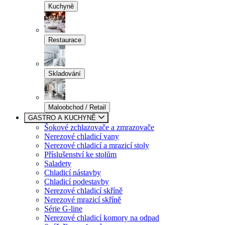
Kuchyně
Restaurace
Skladování
Maloobchod / Retail
GASTRO A KUCHYNĚ
Šokové zchlazovače a zmrazovače
Nerezové chladicí vany
Nerezové chladicí a mrazicí stoly
Příslušenství ke stolům
Saladety
Chladicí nástavby
Chladicí podestavby
Nerezové chladicí skříně
Nerezové mrazicí skříně
Série G-line
Nerezové chladicí komory na odpad