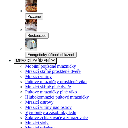
Pizzerie
Restaurace
Energeticky účinné chlazení
MRAZICÍ ZAŘÍZENÍ
Mobilní pojízdné mrazničky
Mrazicí skříně prosklené dveře
Mrazicí vitríny
Pultové mrazničky prosklené víko
Mrazicí skříně plné dveře
Pultové mrazničky plné víko
Hlubokomrazicí pultové mrazničky
Mrazicí ostrovy
Mrazicí vitríny nad ostrov
Výrobníky a zásobníky ledu
Šokové zchlazovače a zmrazovače
Mrazicí stoly
Mrazicí saladety