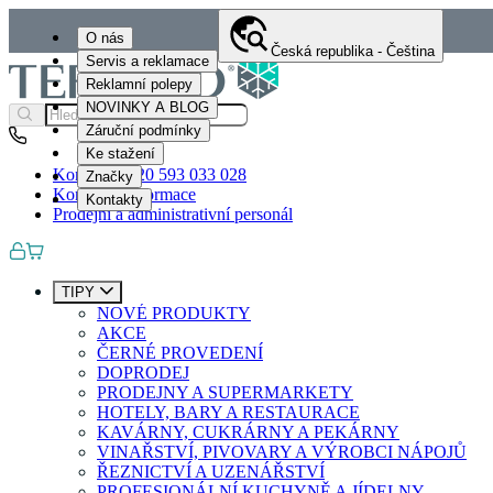
O nás
Česká republika - Čeština
Servis a reklamace
Reklamní polepy
NOVINKY A BLOG
Záruční podmínky
Ke stažení
Kontakty
+420 593 033 028
Značky
Kontaktní informace
Kontakty
Prodejní a administrativní personál
TIPY
NOVÉ PRODUKTY
AKCE
ČERNÉ PROVEDENÍ
DOPRODEJ
PRODEJNY A SUPERMARKETY
HOTELY, BARY A RESTAURACE
KAVÁRNY, CUKRÁRNY A PEKÁRNY
VINAŘSTVÍ, PIVOVARY A VÝROBCI NÁPOJŮ
ŘEZNICTVÍ A UZENÁŘSTVÍ
PROFESIONÁLNÍ KUCHYNĚ A JÍDELNY