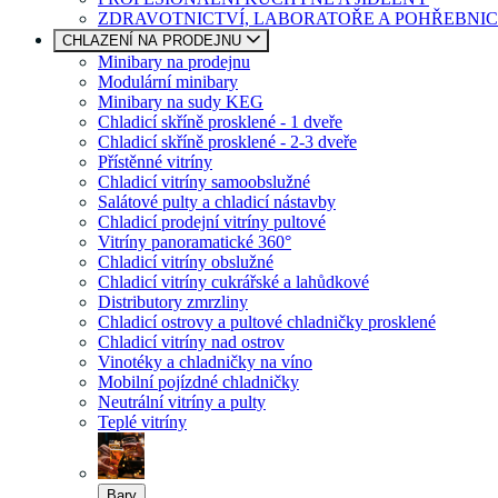
ZDRAVOTNICTVÍ, LABORATOŘE A POHŘEBNIC
CHLAZENÍ NA PRODEJNU
Minibary na prodejnu
Modulární minibary
Minibary na sudy KEG
Chladicí skříně prosklené - 1 dveře
Chladicí skříně prosklené - 2-3 dveře
Přístěnné vitríny
Chladicí vitríny samoobslužné
Salátové pulty a chladicí nástavby
Chladicí prodejní vitríny pultové
Vitríny panoramatické 360°
Chladicí vitríny obslužné
Chladicí vitríny cukrářské a lahůdkové
Distributory zmrzliny
Chladicí ostrovy a pultové chladničky prosklené
Chladicí vitríny nad ostrov
Vinotéky a chladničky na víno
Mobilní pojízdné chladničky
Neutrální vitríny a pulty
Teplé vitríny
Bary