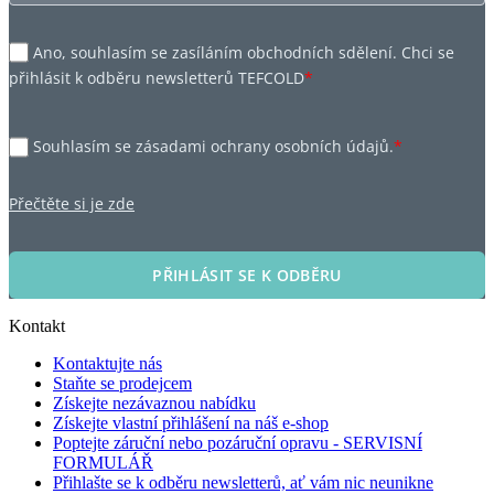
Ano, souhlasím se zasíláním obchodních sdělení. Chci se
přihlásit k odběru newsletterů TEFCOLD
*
Souhlasím se zásadami ochrany osobních údajů.
*
Přečtěte si je zde
PŘIHLÁSIT SE K ODBĚRU
Kontakt
Kontaktujte nás
Staňte se prodejcem
Získejte nezávaznou nabídku
Získejte vlastní přihlášení na náš e-shop
Poptejte záruční nebo pozáruční opravu - SERVISNÍ
FORMULÁŘ
Přihlašte se k odběru newsletterů, ať vám nic neunikne