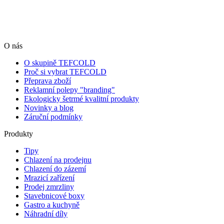
O nás
O skupině TEFCOLD
Proč si vybrat TEFCOLD
Přeprava zboží
Reklamní polepy "branding"
Ekologicky šetrmé kvalitní produkty
Novinky a blog
Záruční podmínky
Produkty
Tipy
Chlazení na prodejnu
Chlazení do zázemí
Mrazicí zařízení
Prodej zmrzliny
Stavebnicové boxy
Gastro a kuchyně
Náhradní díly