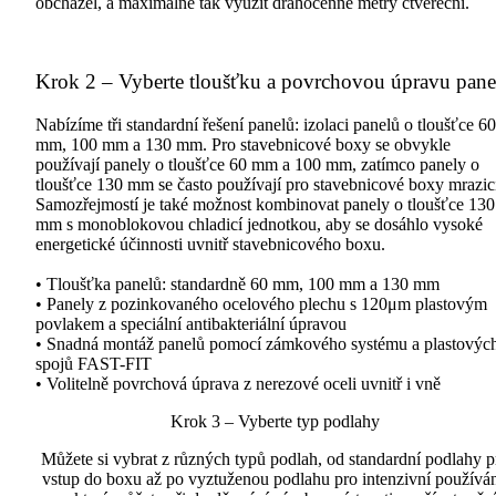
obcházel, a maximálně tak využít drahocenné metry čtvereční.
Krok 2 – Vyberte tloušťku a povrchovou úpravu pane
Nabízíme tři standardní řešení panelů: izolaci panelů o tloušťce 60
mm, 100 mm a 130 mm. Pro stavebnicové boxy se obvykle
používají panely o tloušťce 60 mm a 100 mm, zatímco panely o
tloušťce 130 mm se často používají pro stavebnicové boxy mrazic
Samozřejmostí je také možnost kombinovat panely o tloušťce 130
mm s monoblokovou chladicí jednotkou, aby se dosáhlo vysoké
energetické účinnosti uvnitř stavebnicového boxu.
• Tloušťka panelů: standardně 60 mm, 100 mm a 130 mm
• Panely z pozinkovaného ocelového plechu s 120μm plastovým
povlakem a speciální antibakteriální úpravou
• Snadná montáž panelů pomocí zámkového systému a plastovýc
spojů FAST-FIT
• Volitelně povrchová úprava z nerezové oceli uvnitř i vně
Krok 3 – Vyberte typ podlahy
Můžete si vybrat z různých typů podlah, od standardní podlahy p
vstup do boxu až po vyztuženou podlahu pro intenzivní používán