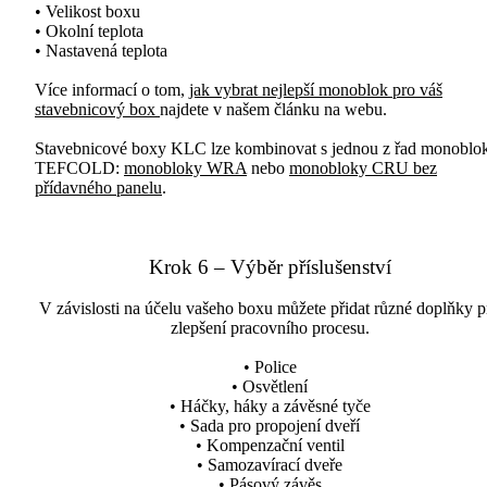
• Velikost boxu
• Okolní teplota
• Nastavená teplota
Více informací o tom,
jak vybrat nejlepší monoblok pro váš
stavebnicový box
najdete v našem článku na webu.
Stavebnicové boxy KLC lze kombinovat s jednou z řad monoblo
TEFCOLD:
monobloky WRA
nebo
monobloky CRU bez
přídavného panelu
.
Krok 6 – Výběr příslušenství
V závislosti na účelu vašeho boxu můžete přidat různé doplňky p
zlepšení pracovního procesu.
• Police
• Osvětlení
• Háčky, háky a závěsné tyče
• Sada pro propojení dveří
• Kompenzační ventil
• Samozavírací dveře
• Pásový závěs