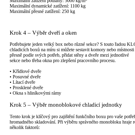
Maximální zatížení podlahy: 5000 kg/m
Maximální dynamické zatížení: 1100 kg
Maximální přesné zatížení: 250 kg
Krok 4 – Výběr dveří a oken
Potřebujete jeden velký box nebo různé sekce? S touto řadou KL
chladicích boxů na míru si můžete sestavit komory nebo místnosti
přesně podle svých potřeb, přidat stěny a dveře mezi jednotlivé
sekce nebo třeba okna pro zlepšení pracovního procesu.
• Křídlové dveře
• Posuvné dveře
• Lítací dveře
• Prosklené dveře
• Okna s hliníkovými rámy
Krok 5 – Výběr monoblokové chladicí jednotky
Tento krok je klíčový pro zajištění funkčního boxu pro vaše potře
hromadného skladování. Při výběru správného monobloku hraje r
několik faktorů: