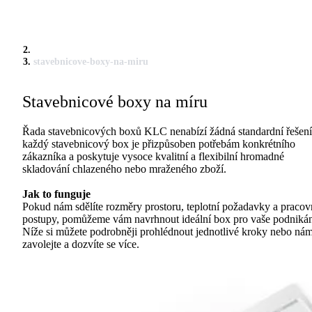
stavebnicove-boxy-na-miru
Stavebnicové boxy na míru
Řada stavebnicových boxů KLC nenabízí žádná standardní řešení
každý stavebnicový box je přizpůsoben potřebám konkrétního
zákazníka a poskytuje vysoce kvalitní a flexibilní hromadné
skladování chlazeného nebo mraženého zboží.
Jak to funguje
Pokud nám sdělíte rozměry prostoru, teplotní požadavky a pracov
postupy, pomůžeme vám navrhnout ideální box pro vaše podnikán
Níže si můžete podrobněji prohlédnout jednotlivé kroky nebo ná
zavolejte a dozvíte se více.