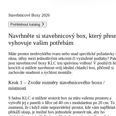
Stavebnicové Boxy 2026
Prohlédnout katalog
Navrhněte si stavebnicový box, který přes
vyhovuje vašim potřebám
Máte prostor neobvyklého tvaru nebo snad specifické požadavky 
okna, stěny mezi jednotlivými sekcemi či vyztužené podlahy? Pa
jsou stavebnicové boxy KLC tou správnou volbou! V pouhých še
krocích si můžete navrhnout svůj ideální chladicí box, přičemž si
zachováte snadnost a rychlost montáže.
Krok 1 – Zvolte rozměry stavebnicového boxu /
místnosti
S řadou KLC si můžete sestavit box na míru vašemu prostoru a
vytvořit jej z panelů o šířce od 40 cm s modularitou po 20 cm. To
znamená, že i když máte nepravidelný prostor, kde vám například
překáží sloup, je možné box jednoduše postavit tak, aby ho