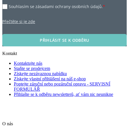
Souhlasím se zásadami ochrany osobních údajů.
*
Přečtěte si je zde
PŘIHLÁSIT SE K ODBĚRU
Kontakt
Kontaktujte nás
Staňte se prodejcem
Získejte nezávaznou nabídku
Získejte vlastní přihlášení na náš e-shop
Poptejte záruční nebo pozáruční opravu - SERVISNÍ
FORMULÁŘ
Přihlašte se k odběru newsletterů, ať vám nic neunikne
O nás