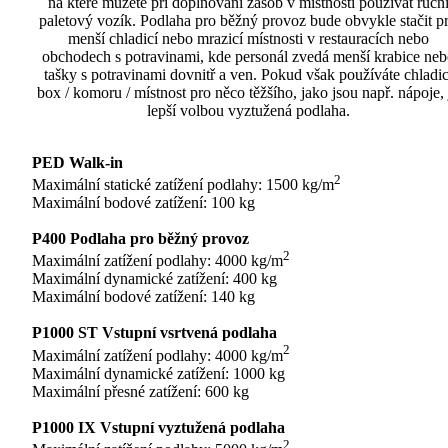
na které můžete při doplňování zásob v místnosti používat ručn
paletový vozík. Podlaha pro běžný provoz bude obvykle stačit p
menší chladicí nebo mrazicí místnosti v restauracích nebo
obchodech s potravinami, kde personál zvedá menší krabice neb
tašky s potravinami dovnitř a ven. Pokud však používáte chladic
box / komoru / místnost pro něco těžšího, jako jsou např. nápoje, 
lepší volbou vyztužená podlaha.
PED Walk-in
2
Maximální statické zatížení podlahy: 1500 kg/m
Maximální bodové zatížení: 100 kg
P400 Podlaha pro běžný provoz
2
Maximální zatížení podlahy: 4000 kg/m
Maximální dynamické zatížení: 400 kg
Maximální bodové zatížení: 140 kg
P1000 ST Vstupní vsrtvená podlaha
2
Maximální zatížení podlahy: 4000 kg/m
Maximální dynamické zatížení: 1000 kg
Maximální přesné zatížení: 600 kg
P1000 IX Vstupní vyztužená podlaha
2