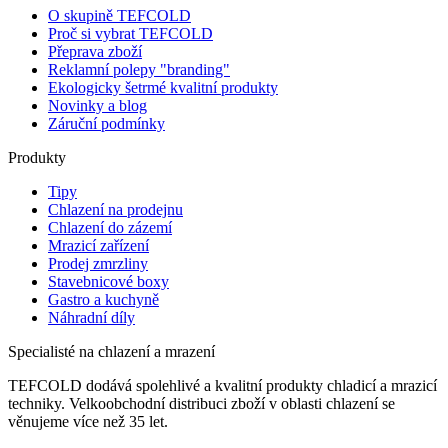
O skupině TEFCOLD
Proč si vybrat TEFCOLD
Přeprava zboží
Reklamní polepy "branding"
Ekologicky šetrmé kvalitní produkty
Novinky a blog
Záruční podmínky
Produkty
Tipy
Chlazení na prodejnu
Chlazení do zázemí
Mrazicí zařízení
Prodej zmrzliny
Stavebnicové boxy
Gastro a kuchyně
Náhradní díly
Specialisté na chlazení a mrazení
TEFCOLD dodává spolehlivé a kvalitní produkty chladicí a mrazicí
techniky. Velkoobchodní distribuci zboží v oblasti chlazení se
věnujeme více než 35 let.