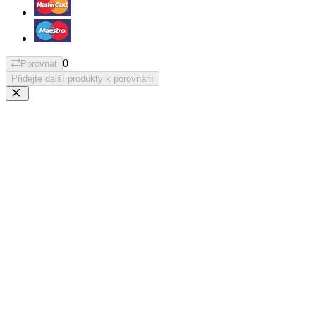
0
Porovnat
Přidejte další produkty k porovnání