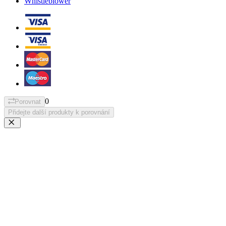
Whistleblower
0
Porovnat
Přidejte další produkty k porovnání