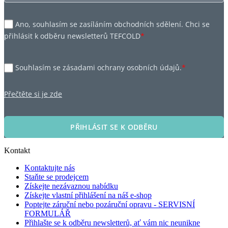
Ano, souhlasím se zasíláním obchodních sdělení. Chci se
přihlásit k odběru newsletterů TEFCOLD
*
Souhlasím se zásadami ochrany osobních údajů.
*
Přečtěte si je zde
PŘIHLÁSIT SE K ODBĚRU
Kontakt
Kontaktujte nás
Staňte se prodejcem
Získejte nezávaznou nabídku
Získejte vlastní přihlášení na náš e-shop
Poptejte záruční nebo pozáruční opravu - SERVISNÍ
FORMULÁŘ
Přihlašte se k odběru newsletterů, ať vám nic neunikne