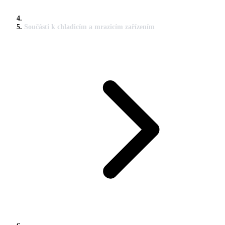
Součásti k chladicím a mrazicím zařízením