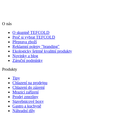
O nás
O skupině TEFCOLD
Proč si vybrat TEFCOLD
Přeprava zboží
Reklamní polepy "branding"
Ekologicky šetrmé kvalitní produkty
Novinky a blog
Záruční podmínky
Produkty
Tipy
Chlazení na prodejnu
Chlazení do zázemí
Mrazicí zařízení
Prodej zmrzliny
Stavebnicové boxy
Gastro a kuchyně
Náhradní díly