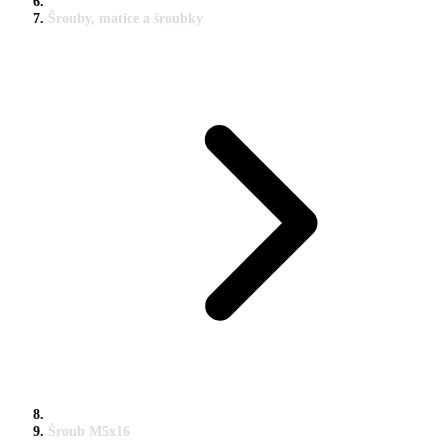
Šrouby, matice a šroubky
Šroub M5x16