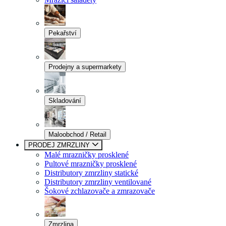
Pekařství
Prodejny a supermarkety
Skladování
Maloobchod / Retail
PRODEJ ZMRZLINY
Malé mrazničky prosklené
Pultové mrazničky prosklené
Distributory zmrzliny statické
Distributory zmrzliny ventilované
Šokové zchlazovače a zmrazovače
Zmrzlina