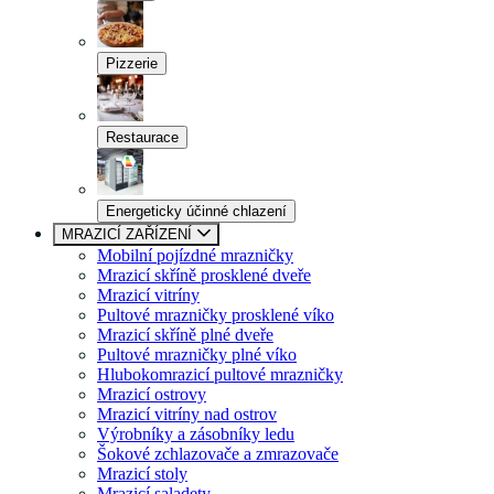
Pizzerie
Restaurace
Energeticky účinné chlazení
MRAZICÍ ZAŘÍZENÍ
Mobilní pojízdné mrazničky
Mrazicí skříně prosklené dveře
Mrazicí vitríny
Pultové mrazničky prosklené víko
Mrazicí skříně plné dveře
Pultové mrazničky plné víko
Hlubokomrazicí pultové mrazničky
Mrazicí ostrovy
Mrazicí vitríny nad ostrov
Výrobníky a zásobníky ledu
Šokové zchlazovače a zmrazovače
Mrazicí stoly
Mrazicí saladety