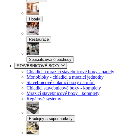
Hotely
Restaurace
Specializované obchody
STAVEBNICOVÉ BOXY
Chladicí a mrazicí stavebnicové boxy - panely
Monobloky - chladicí a mrazicí jednotky
Stavebnicové chladicí boxy na míru
Chladicí stavebnicové boxy - komplety
Mrazicí stavebnicové boxy - komplety
Regálové systémy
Prodejny a supermarkety