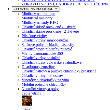
ZDRAVOTNICTVÍ, LABORATOŘE A POHŘEBNIC
CHLAZENÍ NA PRODEJNU
Minibary na prodejnu
Modulární minibary
Minibary na sudy KEG
Chladicí skříně prosklené - 1 dveře
Chladicí skříně prosklené - 2-3 dveře
Přístěnné vitríny
Chladicí vitríny samoobslužné
Salátové pulty a chladicí nástavby
Chladicí prodejní vitríny pultové
Vitríny panoramatické 360°
Chladicí vitríny obslužné
Chladicí vitríny cukrářské a lahůdkové
Distributory zmrzliny
Chladicí ostrovy a pultové chladničky prosklené
Chladicí vitríny nad ostrov
Vinotéky a chladničky na víno
Mobilní pojízdné chladničky
Neutrální vitríny a pulty
Teplé vitríny
Bary