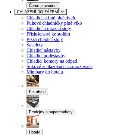
Černé provedení
CHLAZENÍ DO ZÁZEMÍ
Chladicí skříně plné dveře
Pultové chladničky plné víko
Chladicí a mrazicí stoly
Příslušenství ke stolům
Pizza chladicí stoly
Saladety
Chladicí nástavby
Chladicí podestavby
Chladicí komory na odpad
Šokové zchlazovače a zmrazovače
Minibary do hotelu
Pekařství
Prodejny a supermarkety
Hotely