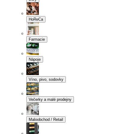
HoReCa
Farmacie
Nápoje
Víno, pivo, sodovky
Večerky a malé prodejny
Maloobchod / Retail