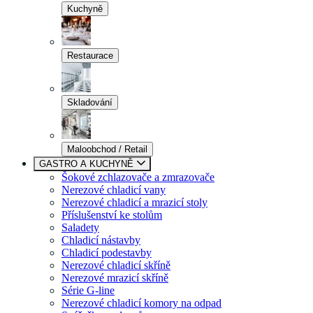
Kuchyně
Restaurace
Skladování
Maloobchod / Retail
GASTRO A KUCHYNĚ
Šokové zchlazovače a zmrazovače
Nerezové chladicí vany
Nerezové chladicí a mrazicí stoly
Příslušenství ke stolům
Saladety
Chladicí nástavby
Chladicí podestavby
Nerezové chladicí skříně
Nerezové mrazicí skříně
Série G-line
Nerezové chladicí komory na odpad