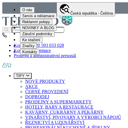
O nás
Česká republika - Čeština
Servis a reklamace
Reklamní polepy
NOVINKY A BLOG
Záruční podmínky
Ke stažení
Kontakty
+420 593 033 028
Značky
Kontaktní informace
Kontakty
Prodejní a administrativní personál
TIPY
NOVÉ PRODUKTY
AKCE
ČERNÉ PROVEDENÍ
DOPRODEJ
PRODEJNY A SUPERMARKETY
HOTELY, BARY A RESTAURACE
KAVÁRNY, CUKRÁRNY A PEKÁRNY
VINAŘSTVÍ, PIVOVARY A VÝROBCI NÁPOJŮ
ŘEZNICTVÍ A UZENÁŘSTVÍ
PROFESIONÁLNÍ KUCHYNĚ A JÍDELNY