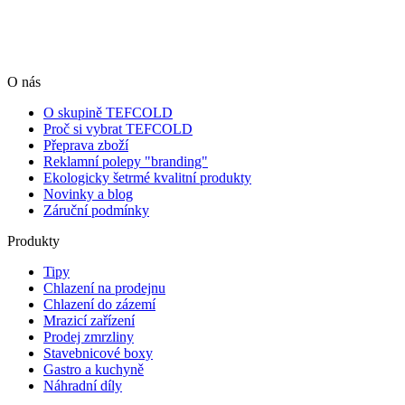
O nás
O skupině TEFCOLD
Proč si vybrat TEFCOLD
Přeprava zboží
Reklamní polepy "branding"
Ekologicky šetrmé kvalitní produkty
Novinky a blog
Záruční podmínky
Produkty
Tipy
Chlazení na prodejnu
Chlazení do zázemí
Mrazicí zařízení
Prodej zmrzliny
Stavebnicové boxy
Gastro a kuchyně
Náhradní díly