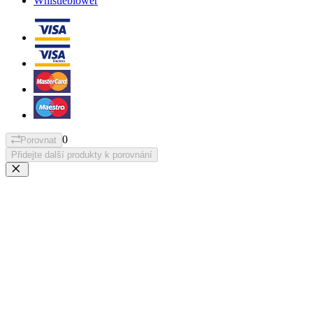
Whistleblower
0
Porovnat
Přidejte další produkty k porovnání