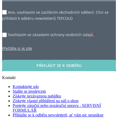
Ano, souhlasím se zasíláním obchodních sdělení. Chci se
přihlásit k odběru newsletterů TEFCOLD
*
Souhlasím se zásadami ochrany osobních údajů.
*
Přečtěte si je zde
PŘIHLÁSIT SE K ODBĚRU
Kontakt
Kontaktujte nás
Staňte se prodejcem
Získejte nezávaznou nabídku
Získejte vlastní přihlášení na náš e-shop
Poptejte záruční nebo pozáruční opravu - SERVISNÍ
FORMULÁŘ
Přihlašte se k odběru newsletterů, ať vám nic neunikne