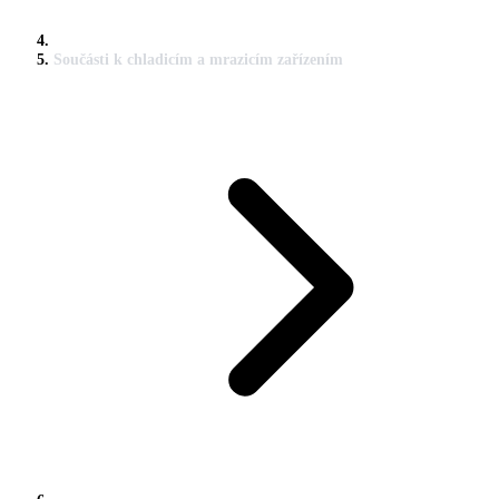
Součásti k chladicím a mrazicím zařízením