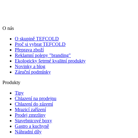
O nás
O skupině TEFCOLD
Proč si vybrat TEFCOLD
Přeprava zboží
Reklamní polepy "branding"
Ekologicky šetrmé kvalitní produkty
Novinky a blog
Záruční podmínky
Produkty
Tipy
Chlazení na prodejnu
Chlazení do zázemí
Mrazicí zařízení
Prodej zmrzliny
Stavebnicové boxy
Gastro a kuchyně
Náhradní díly