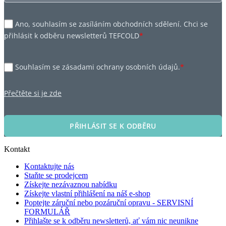
Ano, souhlasím se zasíláním obchodních sdělení. Chci se
přihlásit k odběru newsletterů TEFCOLD
*
Souhlasím se zásadami ochrany osobních údajů.
*
Přečtěte si je zde
PŘIHLÁSIT SE K ODBĚRU
Kontakt
Kontaktujte nás
Staňte se prodejcem
Získejte nezávaznou nabídku
Získejte vlastní přihlášení na náš e-shop
Poptejte záruční nebo pozáruční opravu - SERVISNÍ
FORMULÁŘ
Přihlašte se k odběru newsletterů, ať vám nic neunikne