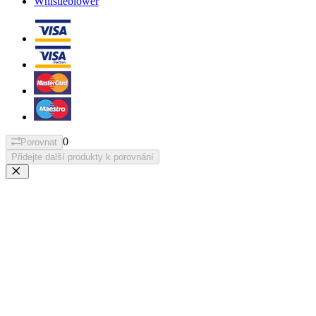
Whistleblower
0
Porovnat
Přidejte další produkty k porovnání