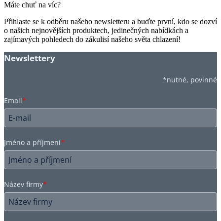
Máte chuť na víc?
Přihlaste se k odběru našeho newsletteru a buďte první, kdo se dozví
o našich nejnovějších produktech, jedinečných nabídkách a
zajímavých pohledech do zákulisí našeho světa chlazení!
Newslettery
*nutné, povinné
Email
*
Jméno a příjmení
*
Název firmy
*