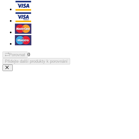
0
Porovnat
Přidejte další produkty k porovnání