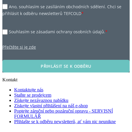
Ano, souhlasím se zasíláním obchodních sdělení. Chci se
přihlásit k odběru newsletterů TEFCOLD
*
Souhlasím se zásadami ochrany osobních údajů.
*
Přečtěte si je zde
PŘIHLÁSIT SE K ODBĚRU
Kontakt
Kontaktujte nás
Staňte se prodejcem
Získejte nezávaznou nabídku
Získejte vlastní přihlášení na náš e-shop
Poptejte záruční nebo pozáruční opravu - SERVISNÍ
FORMULÁŘ
Přihlašte se k odběru newsletterů, ať vám nic neunikne