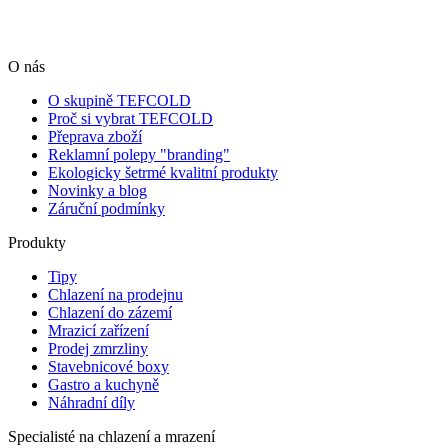
O nás
O skupině TEFCOLD
Proč si vybrat TEFCOLD
Přeprava zboží
Reklamní polepy "branding"
Ekologicky šetrmé kvalitní produkty
Novinky a blog
Záruční podmínky
Produkty
Tipy
Chlazení na prodejnu
Chlazení do zázemí
Mrazicí zařízení
Prodej zmrzliny
Stavebnicové boxy
Gastro a kuchyně
Náhradní díly
Specialisté na chlazení a mrazení