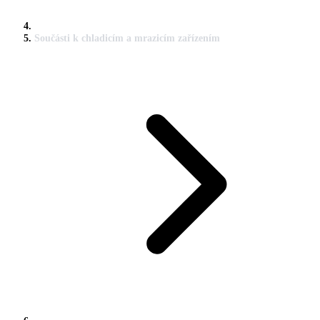
Součásti k chladicím a mrazicím zařízením