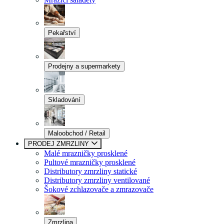
Pekařství
Prodejny a supermarkety
Skladování
Maloobchod / Retail
PRODEJ ZMRZLINY
Malé mrazničky prosklené
Pultové mrazničky prosklené
Distributory zmrzliny statické
Distributory zmrzliny ventilované
Šokové zchlazovače a zmrazovače
Zmrzlina