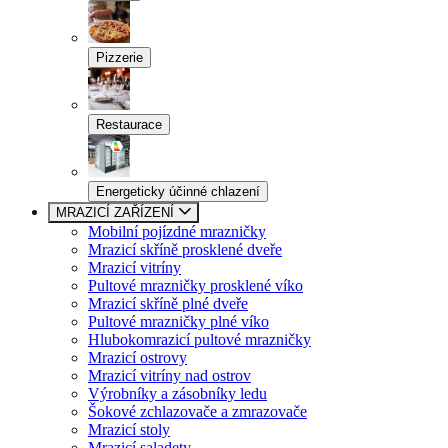
Pizzerie
Restaurace
Energeticky účinné chlazení
MRAZICÍ ZAŘÍZENÍ
Mobilní pojízdné mrazničky
Mrazicí skříně prosklené dveře
Mrazicí vitríny
Pultové mrazničky prosklené víko
Mrazicí skříně plné dveře
Pultové mrazničky plné víko
Hlubokomrazicí pultové mrazničky
Mrazicí ostrovy
Mrazicí vitríny nad ostrov
Výrobníky a zásobníky ledu
Šokové zchlazovače a zmrazovače
Mrazicí stoly
Mrazicí saladety