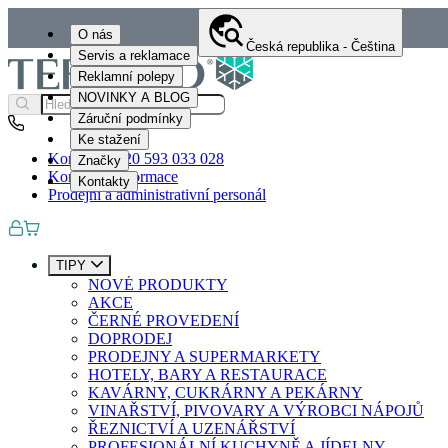
O nás
Česká republika - Čeština
Servis a reklamace
Reklamní polepy
NOVINKY A BLOG
Záruční podmínky
Ke stažení
Kontakty
+420 593 033 028
Značky
Kontaktní informace
Kontakty
Prodejní a administrativní personál
TIPY
NOVÉ PRODUKTY
AKCE
ČERNÉ PROVEDENÍ
DOPRODEJ
PRODEJNY A SUPERMARKETY
HOTELY, BARY A RESTAURACE
KAVÁRNY, CUKRÁRNY A PEKÁRNY
VINAŘSTVÍ, PIVOVARY A VÝROBCI NÁPOJŮ
ŘEZNICTVÍ A UZENÁŘSTVÍ
PROFESIONÁLNÍ KUCHYNĚ A JÍDELNY