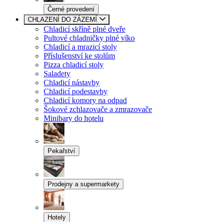
Černé provedení
CHLAZENÍ DO ZÁZEMÍ
Chladicí skříně plné dveře
Pultové chladničky plné víko
Chladicí a mrazicí stoly
Příslušenství ke stolům
Pizza chladicí stoly
Saladety
Chladicí nástavby
Chladicí podestavby
Chladicí komory na odpad
Šokové zchlazovače a zmrazovače
Minibary do hotelu
Pekařství
Prodejny a supermarkety
Hotely