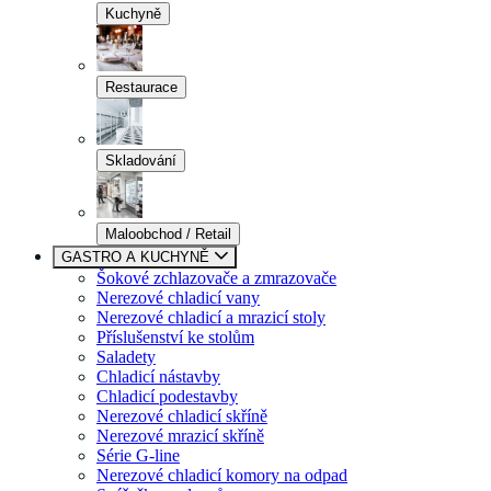
Kuchyně
Restaurace
Skladování
Maloobchod / Retail
GASTRO A KUCHYNĚ
Šokové zchlazovače a zmrazovače
Nerezové chladicí vany
Nerezové chladicí a mrazicí stoly
Příslušenství ke stolům
Saladety
Chladicí nástavby
Chladicí podestavby
Nerezové chladicí skříně
Nerezové mrazicí skříně
Série G-line
Nerezové chladicí komory na odpad