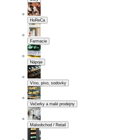
HoReCa
Farmacie
Nápoje
Víno, pivo, sodovky
Večerky a malé prodejny
Maloobchod / Retail