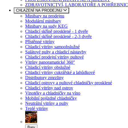
ZDRAVOTNICTVÍ, LABORATOŘE A POHŘEBNIC
CHLAZENÍ NA PRODEJNU
Minibary na prodejnu
Modulární minibary
Minibary na sudy KEG
Chladicí skříně prosklené - 1 dveře
Chladicí skříně prosklené - 2-3 dveře
Přístěnné vitríny
Chladicí vitríny samoobslužné
Salátové pulty a chladicí nástavby
Chladicí prodejní vitríny pultové
Vitríny panoramatické 360°
Chladicí vitríny obslužné
Chladicí vitríny cukrářské a lahůdkové
Distributory zmrzliny
Chladicí ostrovy a pultové chladničky prosklené
Chladicí vitríny nad ostrov
Vinotéky a chladničky na víno
Mobilní pojízdné chladničky
Neutrální vitríny a pulty
Teplé vitríny
Bary