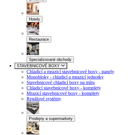
Hotely
Restaurace
Specializované obchody
STAVEBNICOVÉ BOXY
Chladicí a mrazicí stavebnicové boxy - panely
Monobloky - chladicí a mrazicí jednotky
Stavebnicové chladicí boxy na míru
Chladicí stavebnicové boxy - komplety
Mrazicí stavebnicové boxy - komplety
Regálové systémy
Prodejny a supermarkety