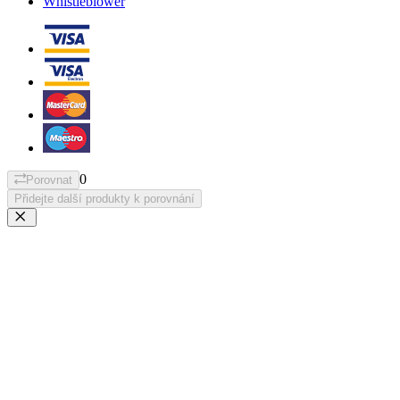
Whistleblower
0
Porovnat
Přidejte další produkty k porovnání