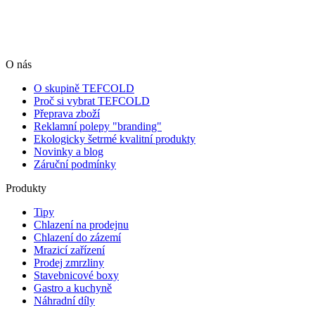
O nás
O skupině TEFCOLD
Proč si vybrat TEFCOLD
Přeprava zboží
Reklamní polepy "branding"
Ekologicky šetrmé kvalitní produkty
Novinky a blog
Záruční podmínky
Produkty
Tipy
Chlazení na prodejnu
Chlazení do zázemí
Mrazicí zařízení
Prodej zmrzliny
Stavebnicové boxy
Gastro a kuchyně
Náhradní díly