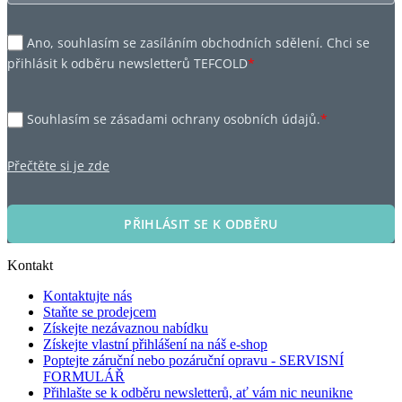
Ano, souhlasím se zasíláním obchodních sdělení. Chci se
přihlásit k odběru newsletterů TEFCOLD
*
Souhlasím se zásadami ochrany osobních údajů.
*
Přečtěte si je zde
PŘIHLÁSIT SE K ODBĚRU
Kontakt
Kontaktujte nás
Staňte se prodejcem
Získejte nezávaznou nabídku
Získejte vlastní přihlášení na náš e-shop
Poptejte záruční nebo pozáruční opravu - SERVISNÍ
FORMULÁŘ
Přihlašte se k odběru newsletterů, ať vám nic neunikne