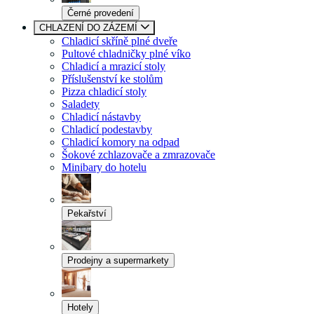
Černé provedení
CHLAZENÍ DO ZÁZEMÍ
Chladicí skříně plné dveře
Pultové chladničky plné víko
Chladicí a mrazicí stoly
Příslušenství ke stolům
Pizza chladicí stoly
Saladety
Chladicí nástavby
Chladicí podestavby
Chladicí komory na odpad
Šokové zchlazovače a zmrazovače
Minibary do hotelu
Pekařství
Prodejny a supermarkety
Hotely