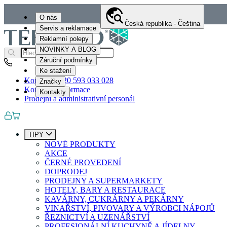
O nás
Česká republika - Čeština
Servis a reklamace
Reklamní polepy
NOVINKY A BLOG
Záruční podmínky
Ke stažení
Kontakty
+420 593 033 028
Značky
Kontaktní informace
Kontakty
Prodejní a administrativní personál
TIPY
NOVÉ PRODUKTY
AKCE
ČERNÉ PROVEDENÍ
DOPRODEJ
PRODEJNY A SUPERMARKETY
HOTELY, BARY A RESTAURACE
KAVÁRNY, CUKRÁRNY A PEKÁRNY
VINAŘSTVÍ, PIVOVARY A VÝROBCI NÁPOJŮ
ŘEZNICTVÍ A UZENÁŘSTVÍ
PROFESIONÁLNÍ KUCHYNĚ A JÍDELNY