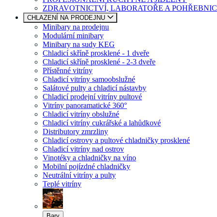
ZDRAVOTNICTVÍ, LABORATOŘE A POHŘEBNIC
CHLAZENÍ NA PRODEJNU
Minibary na prodejnu
Modulární minibary
Minibary na sudy KEG
Chladicí skříně prosklené - 1 dveře
Chladicí skříně prosklené - 2-3 dveře
Přístěnné vitríny
Chladicí vitríny samoobslužné
Salátové pulty a chladicí nástavby
Chladicí prodejní vitríny pultové
Vitríny panoramatické 360°
Chladicí vitríny obslužné
Chladicí vitríny cukrářské a lahůdkové
Distributory zmrzliny
Chladicí ostrovy a pultové chladničky prosklené
Chladicí vitríny nad ostrov
Vinotéky a chladničky na víno
Mobilní pojízdné chladničky
Neutrální vitríny a pulty
Teplé vitríny
Bary