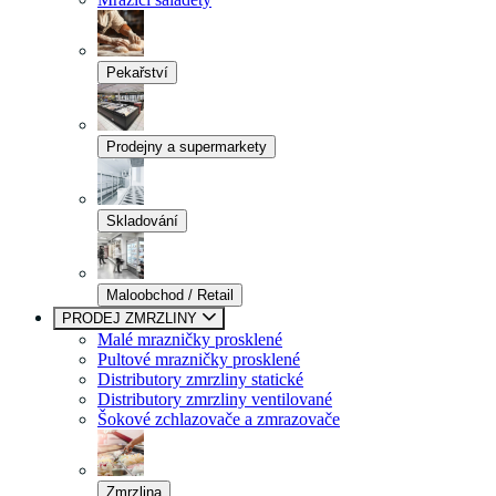
Pekařství
Prodejny a supermarkety
Skladování
Maloobchod / Retail
PRODEJ ZMRZLINY
Malé mrazničky prosklené
Pultové mrazničky prosklené
Distributory zmrzliny statické
Distributory zmrzliny ventilované
Šokové zchlazovače a zmrazovače
Zmrzlina