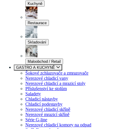
Kuchyně
Restaurace
Skladování
Maloobchod / Retail
GASTRO A KUCHYNĚ
Šokové zchlazovače a zmrazovače
Nerezové chladicí vany
Nerezové chladicí a mrazicí stoly
Příslušenství ke stolům
Saladety
Chladicí nástavby
Chladicí podestavby
Nerezové chladicí skříně
Nerezové mrazicí skříně
Série G-line
Nerezové chladicí komory na odpad