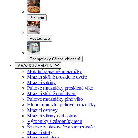
Pizzerie
Restaurace
Energeticky účinné chlazení
MRAZICÍ ZAŘÍZENÍ
Mobilní pojízdné mrazničky
Mrazicí skříně prosklené dveře
Mrazicí vitríny
Pultové mrazničky prosklené víko
Mrazicí skříně plné dveře
Pultové mrazničky plné víko
Hlubokomrazicí pultové mrazničky
Mrazicí ostrovy
Mrazicí vitríny nad ostrov
Výrobníky a zásobníky ledu
Šokové zchlazovače a zmrazovače
Mrazicí stoly
Mrazicí saladety