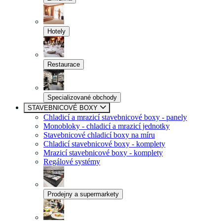
Hotely
Restaurace
Specializované obchody
STAVEBNICOVÉ BOXY
Chladicí a mrazicí stavebnicové boxy - panely
Monobloky - chladicí a mrazicí jednotky
Stavebnicové chladicí boxy na míru
Chladicí stavebnicové boxy - komplety
Mrazicí stavebnicové boxy - komplety
Regálové systémy
Prodejny a supermarkety