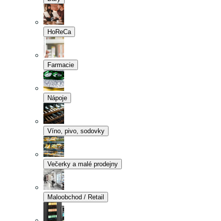
HoReCa
Farmacie
Nápoje
Víno, pivo, sodovky
Večerky a malé prodejny
Maloobchod / Retail