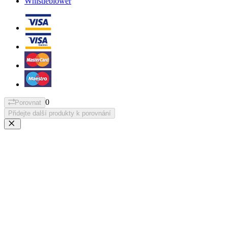
Whistleblower
0
Porovnat
Přidejte další produkty k porovnání