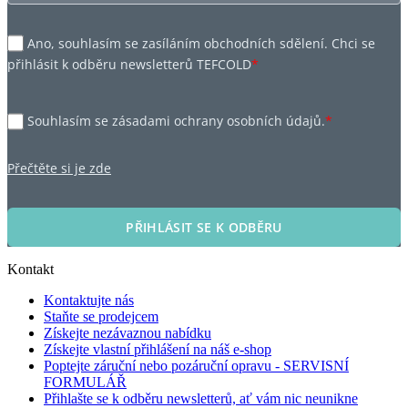
Ano, souhlasím se zasíláním obchodních sdělení. Chci se
přihlásit k odběru newsletterů TEFCOLD
*
Souhlasím se zásadami ochrany osobních údajů.
*
Přečtěte si je zde
PŘIHLÁSIT SE K ODBĚRU
Kontakt
Kontaktujte nás
Staňte se prodejcem
Získejte nezávaznou nabídku
Získejte vlastní přihlášení na náš e-shop
Poptejte záruční nebo pozáruční opravu - SERVISNÍ
FORMULÁŘ
Přihlašte se k odběru newsletterů, ať vám nic neunikne