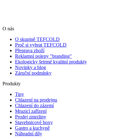
O nás
O skupině TEFCOLD
Proč si vybrat TEFCOLD
Přeprava zboží
Reklamní polepy "branding"
Ekologicky šetrmé kvalitní produkty
Novinky a blog
Záruční podmínky
Produkty
Tipy
Chlazení na prodejnu
Chlazení do zázemí
Mrazicí zařízení
Prodej zmrzliny
Stavebnicové boxy
Gastro a kuchyně
Náhradní díly