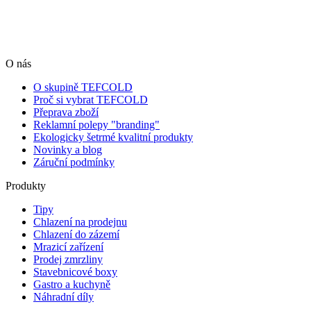
O nás
O skupině TEFCOLD
Proč si vybrat TEFCOLD
Přeprava zboží
Reklamní polepy "branding"
Ekologicky šetrmé kvalitní produkty
Novinky a blog
Záruční podmínky
Produkty
Tipy
Chlazení na prodejnu
Chlazení do zázemí
Mrazicí zařízení
Prodej zmrzliny
Stavebnicové boxy
Gastro a kuchyně
Náhradní díly