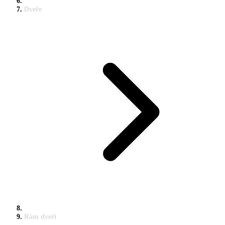
Dveře
Rám dveří