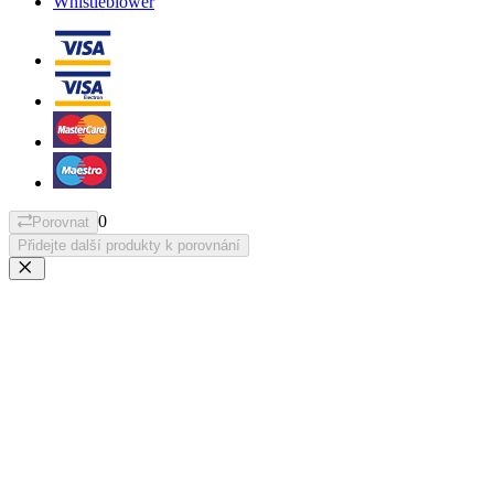
Whistleblower
0
Porovnat
Přidejte další produkty k porovnání