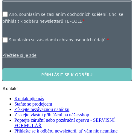
Ano, souhlasím se zasíláním obchodních sdělení. Chci se
přihlásit k odběru newsletterů TEFCOLD
*
Souhlasím se zásadami ochrany osobních údajů.
*
Přečtěte si je zde
PŘIHLÁSIT SE K ODBĚRU
Kontakt
Kontaktujte nás
Staňte se prodejcem
Získejte nezávaznou nabídku
Získejte vlastní přihlášení na náš e-shop
Poptejte záruční nebo pozáruční opravu - SERVISNÍ
FORMULÁŘ
Přihlašte se k odběru newsletterů, ať vám nic neunikne