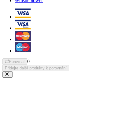
Whistleblower
0
Porovnat
Přidejte další produkty k porovnání