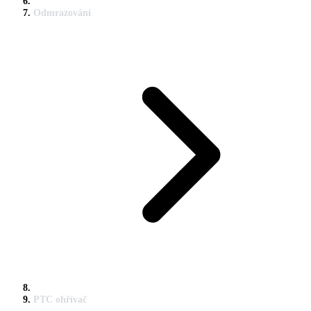
Odmrazování
PTC ohřívač