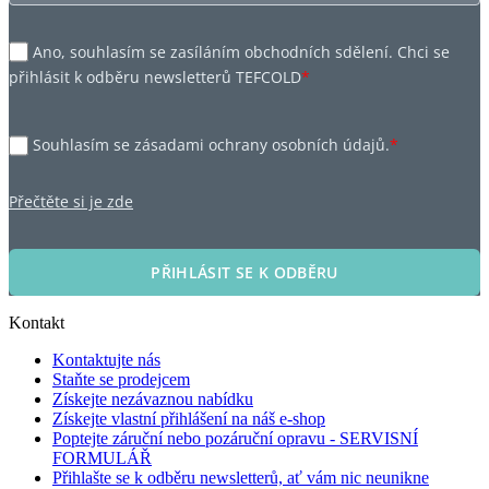
Ano, souhlasím se zasíláním obchodních sdělení. Chci se
přihlásit k odběru newsletterů TEFCOLD
*
Souhlasím se zásadami ochrany osobních údajů.
*
Přečtěte si je zde
PŘIHLÁSIT SE K ODBĚRU
Kontakt
Kontaktujte nás
Staňte se prodejcem
Získejte nezávaznou nabídku
Získejte vlastní přihlášení na náš e-shop
Poptejte záruční nebo pozáruční opravu - SERVISNÍ
FORMULÁŘ
Přihlašte se k odběru newsletterů, ať vám nic neunikne