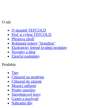
O nás
O skupině TEFCOLD
Proč si vybrat TEFCOLD
Přeprava zboží
Reklamní polepy "branding"
Ekologicky šetrmé kvalitní produkty
Novinky a blog
Záruční podmínky
Produkty
Tipy
Chlazení na prodejnu
Chlazení do zázemí
Mrazicí zařízení
Prodej zmrzliny
Stavebnicové boxy
Gastro a kuchyně
Náhradní díly