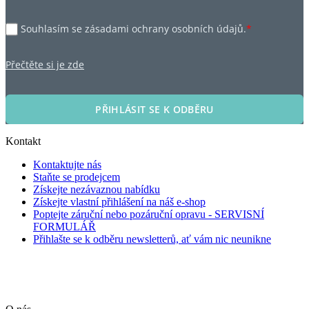
Souhlasím se zásadami ochrany osobních údajů.
*
Přečtěte si je zde
PŘIHLÁSIT SE K ODBĚRU
Kontakt
Kontaktujte nás
Staňte se prodejcem
Získejte nezávaznou nabídku
Získejte vlastní přihlášení na náš e-shop
Poptejte záruční nebo pozáruční opravu - SERVISNÍ
FORMULÁŘ
Přihlašte se k odběru newsletterů, ať vám nic neunikne