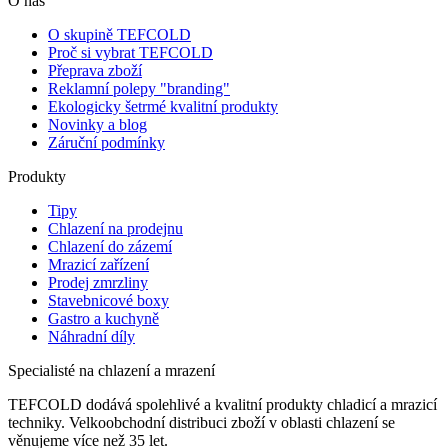
O nás
O skupině TEFCOLD
Proč si vybrat TEFCOLD
Přeprava zboží
Reklamní polepy "branding"
Ekologicky šetrmé kvalitní produkty
Novinky a blog
Záruční podmínky
Produkty
Tipy
Chlazení na prodejnu
Chlazení do zázemí
Mrazicí zařízení
Prodej zmrzliny
Stavebnicové boxy
Gastro a kuchyně
Náhradní díly
Specialisté na chlazení a mrazení
TEFCOLD dodává spolehlivé a kvalitní produkty chladicí a mrazicí
techniky. Velkoobchodní distribuci zboží v oblasti chlazení se
věnujeme více než 35 let.