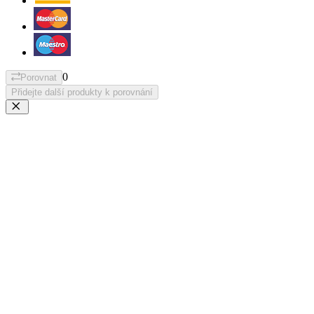
0
Porovnat
Přidejte další produkty k porovnání