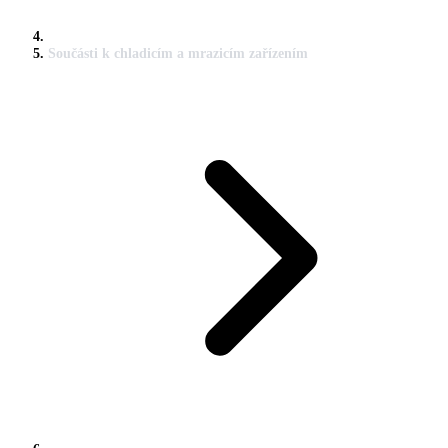
Součásti k chladicím a mrazicím zařízením