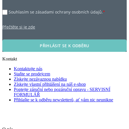
Souhlasím se zásadami ochrany osobních údajů.
*
Přečtěte si je zde
PŘIHLÁSIT SE K ODBĚRU
Kontakt
Kontaktujte nás
Staňte se prodejcem
Získejte nezávaznou nabídku
Získejte vlastní přihlášení na náš e-shop
Poptejte záruční nebo pozáruční opravu - SERVISNÍ
FORMULÁŘ
Přihlašte se k odběru newsletterů, ať vám nic neunikne