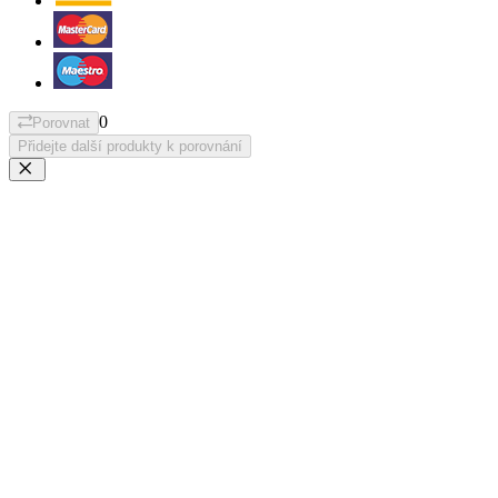
0
Porovnat
Přidejte další produkty k porovnání