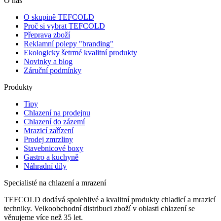
O nás
O skupině TEFCOLD
Proč si vybrat TEFCOLD
Přeprava zboží
Reklamní polepy "branding"
Ekologicky šetrmé kvalitní produkty
Novinky a blog
Záruční podmínky
Produkty
Tipy
Chlazení na prodejnu
Chlazení do zázemí
Mrazicí zařízení
Prodej zmrzliny
Stavebnicové boxy
Gastro a kuchyně
Náhradní díly
Specialisté na chlazení a mrazení
TEFCOLD dodává spolehlivé a kvalitní produkty chladicí a mrazicí
techniky. Velkoobchodní distribuci zboží v oblasti chlazení se
věnujeme více než 35 let.