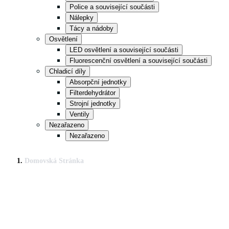
Police a související součásti
Nálepky
Tácy a nádoby
Osvětlení
LED osvětlení a související součásti
Fluorescenční osvětlení a související součásti
Chladicí díly
Absorpční jednotky
Filterdehydrátor
Strojní jednotky
Ventily
Nezařazeno
Nezařazeno
Domovská Stránka