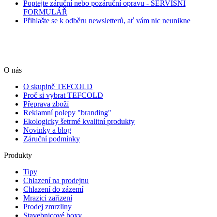
Poptejte záruční nebo pozáruční opravu - SERVISNÍ
FORMULÁŘ
Přihlašte se k odběru newsletterů, ať vám nic neunikne
O nás
O skupině TEFCOLD
Proč si vybrat TEFCOLD
Přeprava zboží
Reklamní polepy "branding"
Ekologicky šetrmé kvalitní produkty
Novinky a blog
Záruční podmínky
Produkty
Tipy
Chlazení na prodejnu
Chlazení do zázemí
Mrazicí zařízení
Prodej zmrzliny
Stavebnicové boxy