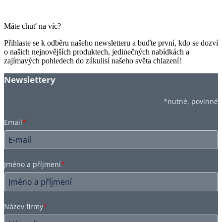
Máte chuť na víc?
Přihlaste se k odběru našeho newsletteru a buďte první, kdo se dozví
o našich nejnovějších produktech, jedinečných nabídkách a
zajímavých pohledech do zákulisí našeho světa chlazení!
Newslettery
*nutné, povinné
Email
*
Jméno a příjmení
*
Název firmy
*