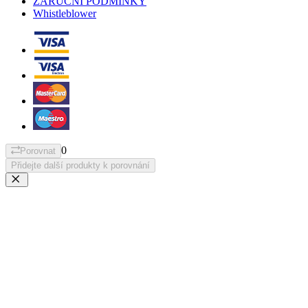
ZÁRUČNÍ PODMÍNKY
Whistleblower
0
Porovnat
Přidejte další produkty k porovnání