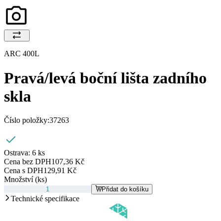
ARC 400L
Pravá/levá boční lišta zadního
skla
Číslo položky:
37263
Ostrava:
6 ks
Cena bez DPH
107,36 Kč
Cena s DPH
129,91 Kč
Množství (ks)
Přidat do košíku
Technické specifikace