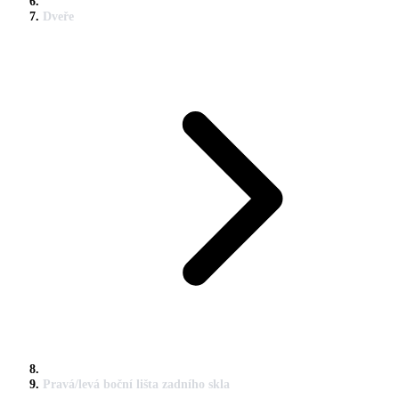
Dveře
Pravá/levá boční lišta zadního skla