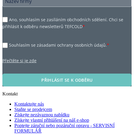
Ano, souhlasím se zasíláním obchodních sdělení. Chci se
přihlásit k odběru newsletterů TEFCOLD
*
Souhlasím se zásadami ochrany osobních údajů.
*
Přečtěte si je zde
PŘIHLÁSIT SE K ODBĚRU
Kontakt
Kontaktujte nás
Staňte se prodejcem
Získejte nezávaznou nabídku
Získejte vlastní přihlášení na náš e-shop
Poptejte záruční nebo pozáruční opravu - SERVISNÍ
FORMULÁŘ