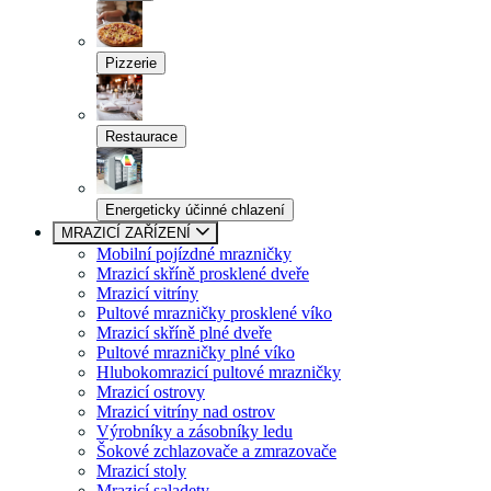
Pizzerie
Restaurace
Energeticky účinné chlazení
MRAZICÍ ZAŘÍZENÍ
Mobilní pojízdné mrazničky
Mrazicí skříně prosklené dveře
Mrazicí vitríny
Pultové mrazničky prosklené víko
Mrazicí skříně plné dveře
Pultové mrazničky plné víko
Hlubokomrazicí pultové mrazničky
Mrazicí ostrovy
Mrazicí vitríny nad ostrov
Výrobníky a zásobníky ledu
Šokové zchlazovače a zmrazovače
Mrazicí stoly
Mrazicí saladety