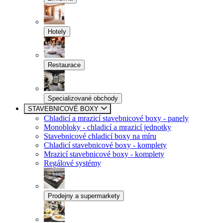
Hotely
Restaurace
Specializované obchody
STAVEBNICOVÉ BOXY
Chladicí a mrazicí stavebnicové boxy - panely
Monobloky - chladicí a mrazicí jednotky
Stavebnicové chladicí boxy na míru
Chladicí stavebnicové boxy - komplety
Mrazicí stavebnicové boxy - komplety
Regálové systémy
Prodejny a supermarkety