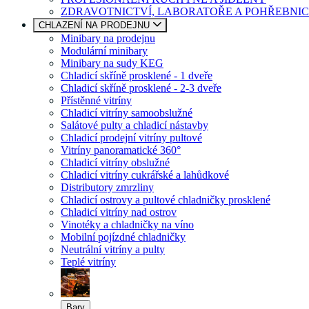
ZDRAVOTNICTVÍ, LABORATOŘE A POHŘEBNIC
CHLAZENÍ NA PRODEJNU
Minibary na prodejnu
Modulární minibary
Minibary na sudy KEG
Chladicí skříně prosklené - 1 dveře
Chladicí skříně prosklené - 2-3 dveře
Přístěnné vitríny
Chladicí vitríny samoobslužné
Salátové pulty a chladicí nástavby
Chladicí prodejní vitríny pultové
Vitríny panoramatické 360°
Chladicí vitríny obslužné
Chladicí vitríny cukrářské a lahůdkové
Distributory zmrzliny
Chladicí ostrovy a pultové chladničky prosklené
Chladicí vitríny nad ostrov
Vinotéky a chladničky na víno
Mobilní pojízdné chladničky
Neutrální vitríny a pulty
Teplé vitríny
Bary