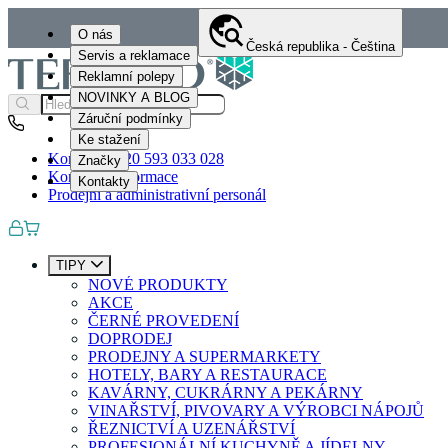
O nás
Česká republika - Čeština
Servis a reklamace
Reklamní polepy
NOVINKY A BLOG
Záruční podmínky
Ke stažení
Kontakty
+420 593 033 028
Značky
Kontaktní informace
Kontakty
Prodejní a administrativní personál
TIPY
NOVÉ PRODUKTY
AKCE
ČERNÉ PROVEDENÍ
DOPRODEJ
PRODEJNY A SUPERMARKETY
HOTELY, BARY A RESTAURACE
KAVÁRNY, CUKRÁRNY A PEKÁRNY
VINAŘSTVÍ, PIVOVARY A VÝROBCI NÁPOJŮ
ŘEZNICTVÍ A UZENÁŘSTVÍ
PROFESIONÁLNÍ KUCHYNĚ A JÍDELNY