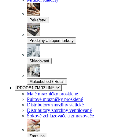
Pekařství
Prodejny a supermarkety
Skladování
Maloobchod / Retail
PRODEJ ZMRZLINY
Malé mrazničky prosklené
Pultové mrazničky prosklené
Distributory zmrzliny statické
Distributory zmrzliny ventilované
Šokové zchlazovače a zmrazovače
Zmrzlina