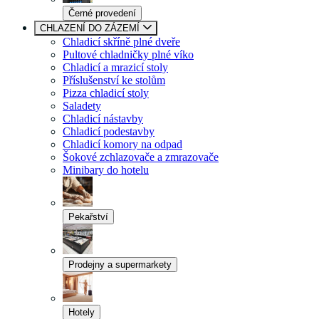
Černé provedení
CHLAZENÍ DO ZÁZEMÍ
Chladicí skříně plné dveře
Pultové chladničky plné víko
Chladicí a mrazicí stoly
Příslušenství ke stolům
Pizza chladicí stoly
Saladety
Chladicí nástavby
Chladicí podestavby
Chladicí komory na odpad
Šokové zchlazovače a zmrazovače
Minibary do hotelu
Pekařství
Prodejny a supermarkety
Hotely