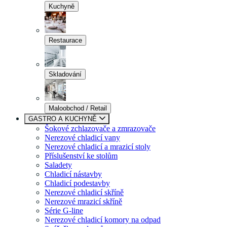
Kuchyně
Restaurace
Skladování
Maloobchod / Retail
GASTRO A KUCHYNĚ
Šokové zchlazovače a zmrazovače
Nerezové chladicí vany
Nerezové chladicí a mrazicí stoly
Příslušenství ke stolům
Saladety
Chladicí nástavby
Chladicí podestavby
Nerezové chladicí skříně
Nerezové mrazicí skříně
Série G-line
Nerezové chladicí komory na odpad