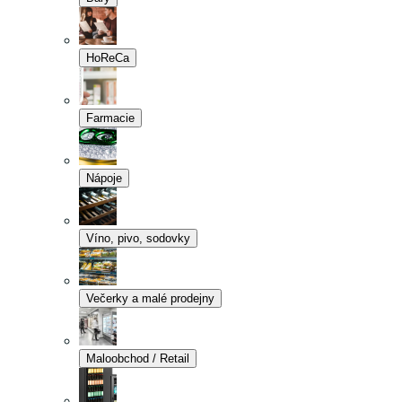
HoReCa
Farmacie
Nápoje
Víno, pivo, sodovky
Večerky a malé prodejny
Maloobchod / Retail