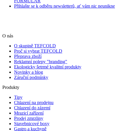
FORMULÁŘ
Přihlašte se k odběru newsletterů, ať vám nic neunikne
O nás
O skupině TEFCOLD
Proč si vybrat TEFCOLD
Přeprava zboží
Reklamní polepy "branding"
Ekologicky šetrmé kvalitní produkty
Novinky a blog
Záruční podmínky
Produkty
Tipy
Chlazení na prodejnu
Chlazení do zázemí
Mrazicí zařízení
Prodej zmrzliny
Stavebnicové boxy
Gastro a kuchyně