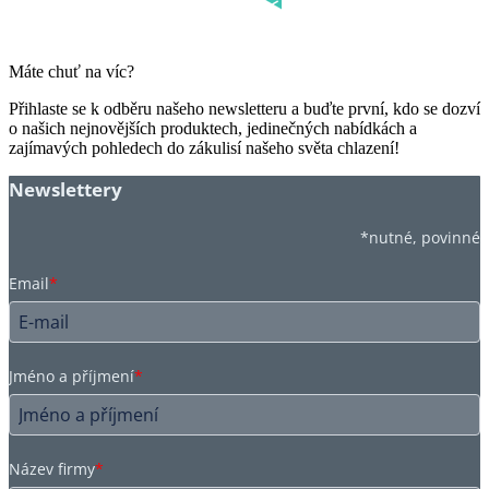
Máte chuť na víc?
Přihlaste se k odběru našeho newsletteru a buďte první, kdo se dozví
o našich nejnovějších produktech, jedinečných nabídkách a
zajímavých pohledech do zákulisí našeho světa chlazení!
Newslettery
*nutné, povinné
Email
*
Jméno a příjmení
*
Název firmy
*