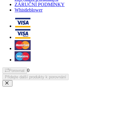
ZÁRUČNÍ PODMÍNKY
Whistleblower
0
Porovnat
Přidejte další produkty k porovnání