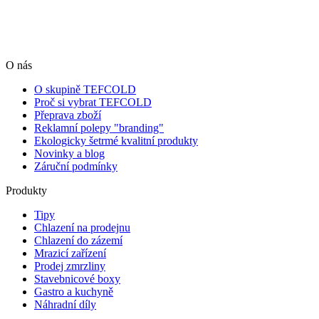
O nás
O skupině TEFCOLD
Proč si vybrat TEFCOLD
Přeprava zboží
Reklamní polepy "branding"
Ekologicky šetrmé kvalitní produkty
Novinky a blog
Záruční podmínky
Produkty
Tipy
Chlazení na prodejnu
Chlazení do zázemí
Mrazicí zařízení
Prodej zmrzliny
Stavebnicové boxy
Gastro a kuchyně
Náhradní díly