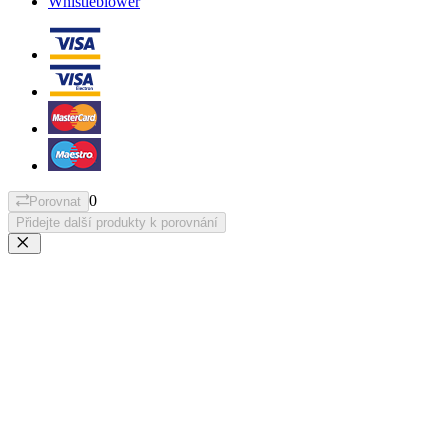
Whistleblower
0
Porovnat
Přidejte další produkty k porovnání