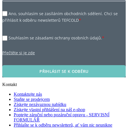
Ano, souhlasím se zasíláním obchodních sdělení. Chci se
přihlásit k odběru newsletterů TEFCOLD
*
Souhlasím se zásadami ochrany osobních údajů.
*
Přečtěte si je zde
PŘIHLÁSIT SE K ODBĚRU
Kontakt
Kontaktujte nás
Staňte se prodejcem
Získejte nezávaznou nabídku
Získejte vlastní přihlášení na náš e-shop
Poptejte záruční nebo pozáruční opravu - SERVISNÍ
FORMULÁŘ
Přihlašte se k odběru newsletterů, ať vám nic neunikne