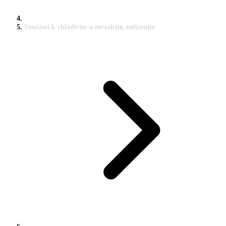
Součásti k chladicím a mrazicím zařízením