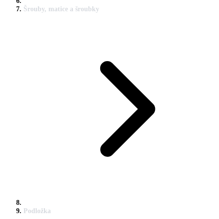
Šrouby, matice a šroubky
Podložka