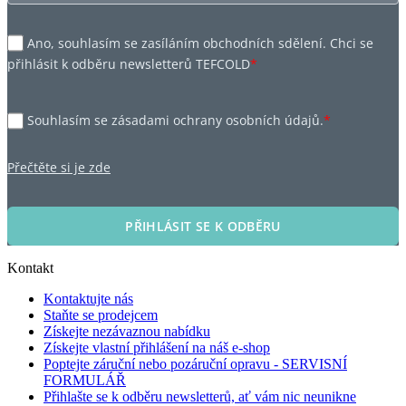
Ano, souhlasím se zasíláním obchodních sdělení. Chci se
přihlásit k odběru newsletterů TEFCOLD
*
Souhlasím se zásadami ochrany osobních údajů.
*
Přečtěte si je zde
PŘIHLÁSIT SE K ODBĚRU
Kontakt
Kontaktujte nás
Staňte se prodejcem
Získejte nezávaznou nabídku
Získejte vlastní přihlášení na náš e-shop
Poptejte záruční nebo pozáruční opravu - SERVISNÍ
FORMULÁŘ
Přihlašte se k odběru newsletterů, ať vám nic neunikne