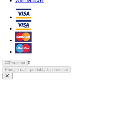
Whistleblower
0
Porovnat
Přidejte další produkty k porovnání