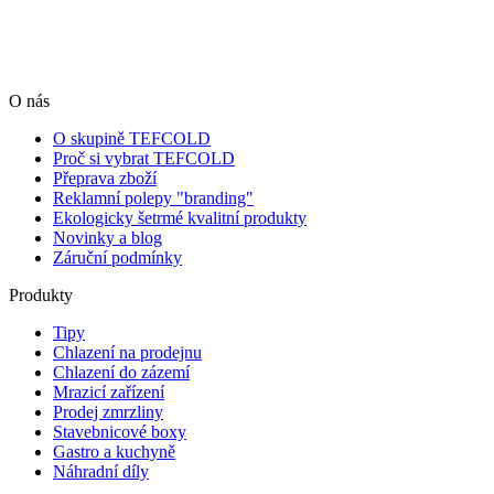
O nás
O skupině TEFCOLD
Proč si vybrat TEFCOLD
Přeprava zboží
Reklamní polepy "branding"
Ekologicky šetrmé kvalitní produkty
Novinky a blog
Záruční podmínky
Produkty
Tipy
Chlazení na prodejnu
Chlazení do zázemí
Mrazicí zařízení
Prodej zmrzliny
Stavebnicové boxy
Gastro a kuchyně
Náhradní díly