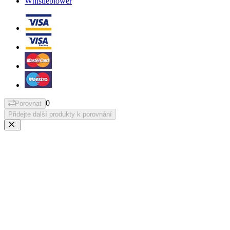
Whistleblower
0
Porovnat
Přidejte další produkty k porovnání