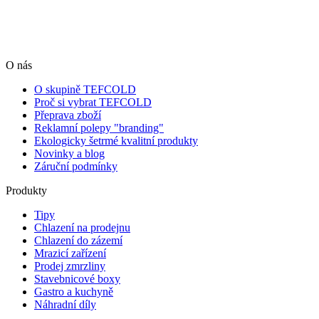
O nás
O skupině TEFCOLD
Proč si vybrat TEFCOLD
Přeprava zboží
Reklamní polepy "branding"
Ekologicky šetrmé kvalitní produkty
Novinky a blog
Záruční podmínky
Produkty
Tipy
Chlazení na prodejnu
Chlazení do zázemí
Mrazicí zařízení
Prodej zmrzliny
Stavebnicové boxy
Gastro a kuchyně
Náhradní díly