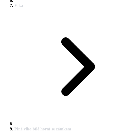
Víka
Plné víko bílé horní se zámkem