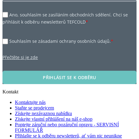
Ano, souhlasím se zasíláním obchodních sdělení. Chci se
přihlásit k odběru newsletterů TEFCOLD
*
Souhlasím se zásadami ochrany osobních údajů.
*
Přečtěte si je zde
PŘIHLÁSIT SE K ODBĚRU
Kontakt
Kontaktujte nás
Staňte se prodejcem
Získejte nezávaznou nabídku
Získejte vlastní přihlášení na náš e-shop
Poptejte záruční nebo pozáruční opravu - SERVISNÍ
FORMULÁŘ
Přihlašte se k odběru newsletterů, ať vám nic neunikne