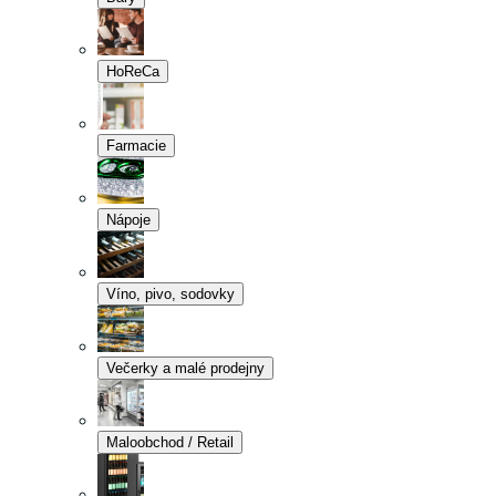
HoReCa
Farmacie
Nápoje
Víno, pivo, sodovky
Večerky a malé prodejny
Maloobchod / Retail