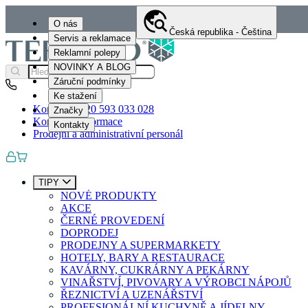
O nás
Česká republika - Čeština
Servis a reklamace
Reklamní polepy
NOVINKY A BLOG
Záruční podmínky
Ke stažení
Kontakty
+420 593 033 028
Značky
Kontaktní informace
Kontakty
Prodejní a administrativní personál
TIPY
NOVÉ PRODUKTY
AKCE
ČERNÉ PROVEDENÍ
DOPRODEJ
PRODEJNY A SUPERMARKETY
HOTELY, BARY A RESTAURACE
KAVÁRNY, CUKRÁRNY A PEKÁRNY
VINAŘSTVÍ, PIVOVARY A VÝROBCI NÁPOJŮ
ŘEZNICTVÍ A UZENÁŘSTVÍ
PROFESIONÁLNÍ KUCHYNĚ A JÍDELNY