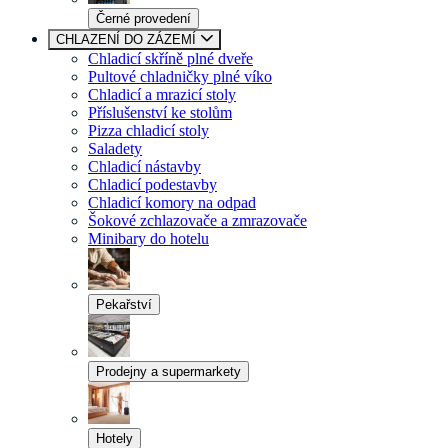
Černé provedení
CHLAZENÍ DO ZÁZEMÍ
Chladicí skříně plné dveře
Pultové chladničky plné víko
Chladicí a mrazicí stoly
Příslušenství ke stolům
Pizza chladicí stoly
Saladety
Chladicí nástavby
Chladicí podestavby
Chladicí komory na odpad
Šokové zchlazovače a zmrazovače
Minibary do hotelu
Pekařství
Prodejny a supermarkety
Hotely