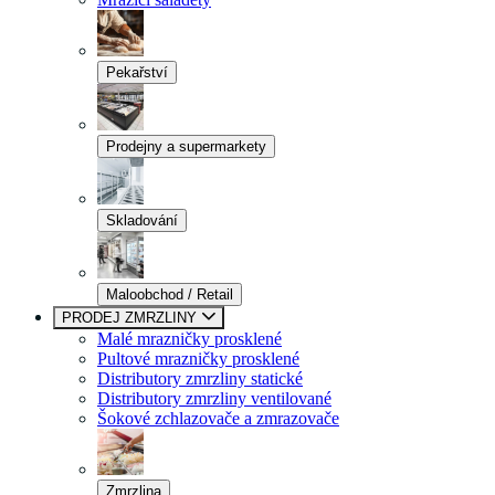
Pekařství
Prodejny a supermarkety
Skladování
Maloobchod / Retail
PRODEJ ZMRZLINY
Malé mrazničky prosklené
Pultové mrazničky prosklené
Distributory zmrzliny statické
Distributory zmrzliny ventilované
Šokové zchlazovače a zmrazovače
Zmrzlina