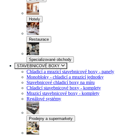
Hotely
Restaurace
Specializované obchody
STAVEBNICOVÉ BOXY
Chladicí a mrazicí stavebnicové boxy - panely
Monobloky - chladicí a mrazicí jednotky
Stavebnicové chladicí boxy na míru
Chladicí stavebnicové boxy - komplety
Mrazicí stavebnicové boxy - komplety
Regálové systémy
Prodejny a supermarkety