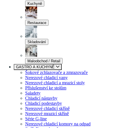
Kuchyně
Restaurace
Skladování
Maloobchod / Retail
GASTRO A KUCHYNĚ
Šokové zchlazovače a zmrazovače
Nerezové chladicí vany
Nerezové chladicí a mrazicí stoly
Příslušenství ke stolům
Saladety
Chladicí nástavby
Chladicí podestavby
Nerezové chladicí skříně
Nerezové mrazicí skříně
Série G-line
Nerezové chladicí komory na odpad