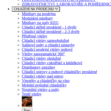
ZDRAVOTNICTVÍ, LABORATOŘE A POHŘEBNIC
CHLAZENÍ NA PRODEJNU
Minibary na prodejnu
Modulární minibary
Minibary na sudy KEG
Chladicí skříně prosklené - 1 dveře
Chladicí skříně prosklené - 2-3 dveře
Přístěnné vitríny
Chladicí vitríny samoobslužné
Salátové pulty a chladicí nástavby
Chladicí prodejní vitríny pultové
Vitríny panoramatické 360°
Chladicí vitríny obslužné
Chladicí vitríny cukrářské a lahůdkové
Distributory zmrzliny
Chladicí ostrovy a pultové chladničky prosklené
Chladicí vitríny nad ostrov
Vinotéky a chladničky na víno
Mobilní pojízdné chladničky
Neutrální vitríny a pulty
Teplé vitríny
Bary