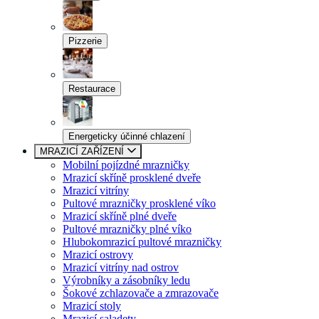
Pizzerie
Restaurace
Energeticky účinné chlazení
MRAZICÍ ZAŘÍZENÍ
Mobilní pojízdné mrazničky
Mrazicí skříně prosklené dveře
Mrazicí vitríny
Pultové mrazničky prosklené víko
Mrazicí skříně plné dveře
Pultové mrazničky plné víko
Hlubokomrazicí pultové mrazničky
Mrazicí ostrovy
Mrazicí vitríny nad ostrov
Výrobníky a zásobníky ledu
Šokové zchlazovače a zmrazovače
Mrazicí stoly
Mrazicí saladety