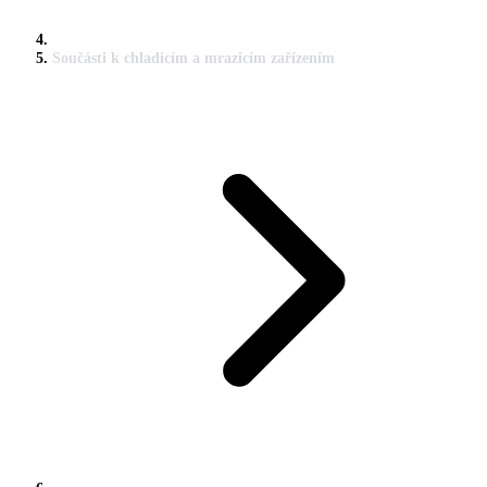
Součásti k chladicím a mrazicím zařízením