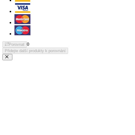
0
Porovnat
Přidejte další produkty k porovnání