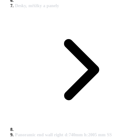
Desky, mřížky a panely
Panoramic end wall right d:740mm h:2005 mm SS