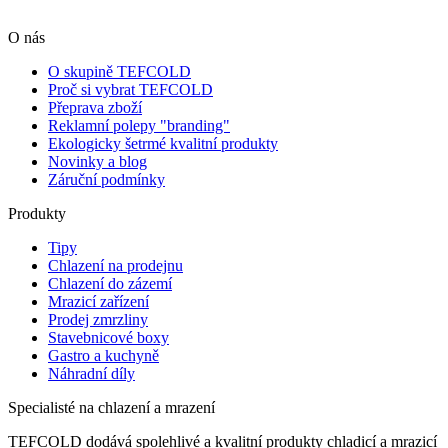
O nás
O skupině TEFCOLD
Proč si vybrat TEFCOLD
Přeprava zboží
Reklamní polepy "branding"
Ekologicky šetrmé kvalitní produkty
Novinky a blog
Záruční podmínky
Produkty
Tipy
Chlazení na prodejnu
Chlazení do zázemí
Mrazicí zařízení
Prodej zmrzliny
Stavebnicové boxy
Gastro a kuchyně
Náhradní díly
Specialisté na chlazení a mrazení
TEFCOLD dodává spolehlivé a kvalitní produkty chladicí a mrazicí