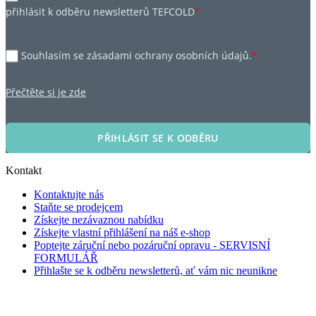
přihlásit k odběru newsletterů TEFCOLD
*
Souhlasím se zásadami ochrany osobních údajů.
*
Přečtěte si je zde
PŘIHLÁSIT SE K ODBĚRU
Kontakt
Kontaktujte nás
Staňte se prodejcem
Získejte nezávaznou nabídku
Získejte vlastní přihlášení na náš e-shop
Poptejte záruční nebo pozáruční opravu - SERVISNÍ
FORMULÁŘ
Přihlašte se k odběru newsletterů, ať vám nic neunikne