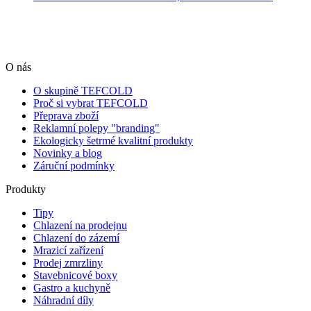
O nás
O skupině TEFCOLD
Proč si vybrat TEFCOLD
Přeprava zboží
Reklamní polepy "branding"
Ekologicky šetrmé kvalitní produkty
Novinky a blog
Záruční podmínky
Produkty
Tipy
Chlazení na prodejnu
Chlazení do zázemí
Mrazicí zařízení
Prodej zmrzliny
Stavebnicové boxy
Gastro a kuchyně
Náhradní díly