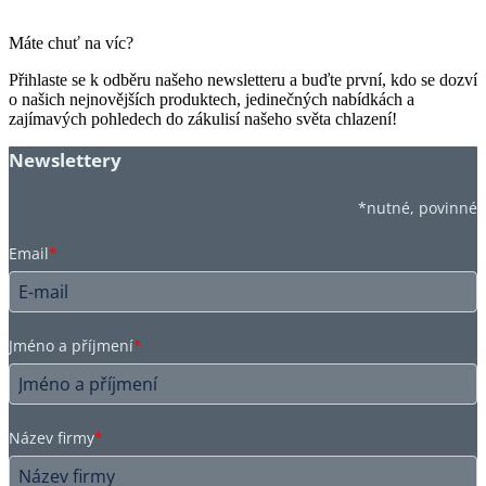
Máte chuť na víc?
Přihlaste se k odběru našeho newsletteru a buďte první, kdo se dozví
o našich nejnovějších produktech, jedinečných nabídkách a
zajímavých pohledech do zákulisí našeho světa chlazení!
Newslettery
*nutné, povinné
Email
*
Jméno a příjmení
*
Název firmy
*