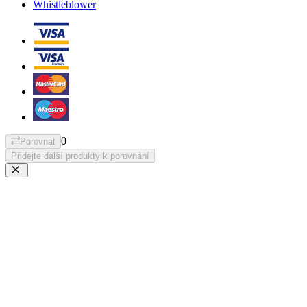
Whistleblower
0
Porovnat
Přidejte další produkty k porovnání