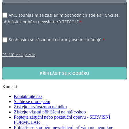
Ano, souhlasím se zasíláním obchodních sdělení. Chci se
přihlásit k odběru newsletterů TEFCOLD
*
Souhlasím se zásadami ochrany osobních údajů.
*
Přečtěte si je zde
PŘIHLÁSIT SE K ODBĚRU
Kontakt
Kontaktujte nás
Staňte se prodejcem
Získejte nezávaznou nabídku
Získejte vlastní přihlášení na náš e-shop
Poptejte záruční nebo pozáruční opravu - SERVISNÍ
FORMULÁŘ
Přihlašte se k odběru newsletterů, ať vám nic neunikne