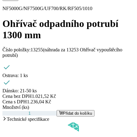
NF5000G/NF7500G/UF700/RK/RF505/1010
Ohřívač odpadního potrubí
1300 mm
Číslo položky:
13255
(náhrada za 13253 Ohřívač vypouštěcího
potrubí)
Ostrava:
1 ks
Dánsko:
21-50 ks
Cena bez DPH
1.021,52 Kč
Cena s DPH
1.236,04 Kč
Množství (ks)
Přidat do košíku
Technické specifikace