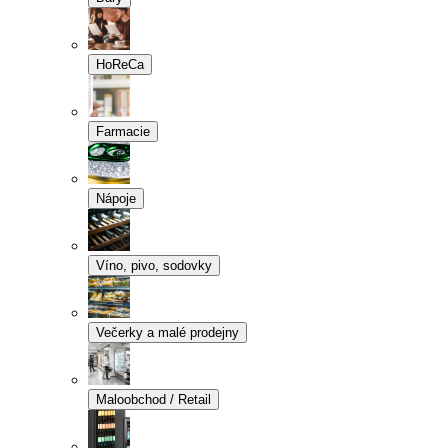
HoReCa
Farmacie
Nápoje
Víno, pivo, sodovky
Večerky a malé prodejny
Maloobchod / Retail