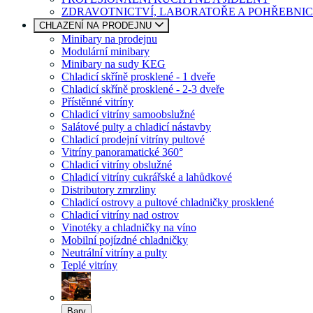
ZDRAVOTNICTVÍ, LABORATOŘE A POHŘEBNIC
CHLAZENÍ NA PRODEJNU
Minibary na prodejnu
Modulární minibary
Minibary na sudy KEG
Chladicí skříně prosklené - 1 dveře
Chladicí skříně prosklené - 2-3 dveře
Přístěnné vitríny
Chladicí vitríny samoobslužné
Salátové pulty a chladicí nástavby
Chladicí prodejní vitríny pultové
Vitríny panoramatické 360°
Chladicí vitríny obslužné
Chladicí vitríny cukrářské a lahůdkové
Distributory zmrzliny
Chladicí ostrovy a pultové chladničky prosklené
Chladicí vitríny nad ostrov
Vinotéky a chladničky na víno
Mobilní pojízdné chladničky
Neutrální vitríny a pulty
Teplé vitríny
Bary