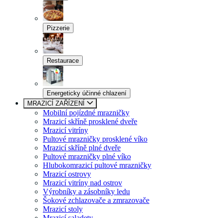
Pizzerie
Restaurace
Energeticky účinné chlazení
MRAZICÍ ZAŘÍZENÍ
Mobilní pojízdné mrazničky
Mrazicí skříně prosklené dveře
Mrazicí vitríny
Pultové mrazničky prosklené víko
Mrazicí skříně plné dveře
Pultové mrazničky plné víko
Hlubokomrazicí pultové mrazničky
Mrazicí ostrovy
Mrazicí vitríny nad ostrov
Výrobníky a zásobníky ledu
Šokové zchlazovače a zmrazovače
Mrazicí stoly
Mrazicí saladety