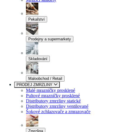
Pekařství
Prodejny a supermarkety
Skladování
Maloobchod / Retail
PRODEJ ZMRZLINY
Malé mrazničky prosklené
Pultové mrazničky prosklené
Distributory zmrzliny statické
Distributory zmrzliny ventilované
Šokové zchlazovače a zmrazovače
Zmrzlina