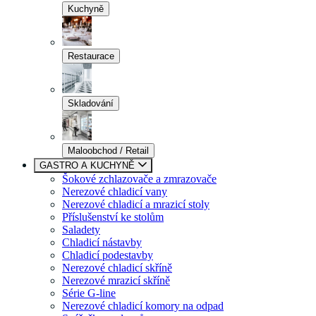
Kuchyně
Restaurace
Skladování
Maloobchod / Retail
GASTRO A KUCHYNĚ
Šokové zchlazovače a zmrazovače
Nerezové chladicí vany
Nerezové chladicí a mrazicí stoly
Příslušenství ke stolům
Saladety
Chladicí nástavby
Chladicí podestavby
Nerezové chladicí skříně
Nerezové mrazicí skříně
Série G-line
Nerezové chladicí komory na odpad