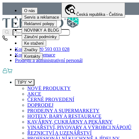
O nás
Česká republika - Čeština
Servis a reklamace
Reklamní polepy
NOVINKY A BLOG
Záruční podmínky
Ke stažení
Kontakty
+420 593 033 028
Značky
Kontaktní informace
Kontakty
Prodejní a administrativní personál
TIPY
NOVÉ PRODUKTY
AKCE
ČERNÉ PROVEDENÍ
DOPRODEJ
PRODEJNY A SUPERMARKETY
HOTELY, BARY A RESTAURACE
KAVÁRNY, CUKRÁRNY A PEKÁRNY
VINAŘSTVÍ, PIVOVARY A VÝROBCI NÁPOJŮ
ŘEZNICTVÍ A UZENÁŘSTVÍ
PROFESIONÁLNÍ KUCHYNĚ A JÍDELNY