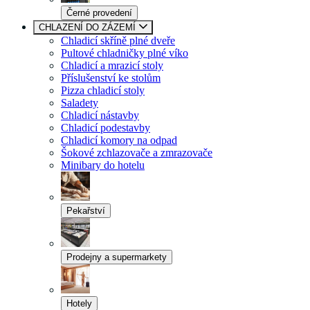
Černé provedení
CHLAZENÍ DO ZÁZEMÍ
Chladicí skříně plné dveře
Pultové chladničky plné víko
Chladicí a mrazicí stoly
Příslušenství ke stolům
Pizza chladicí stoly
Saladety
Chladicí nástavby
Chladicí podestavby
Chladicí komory na odpad
Šokové zchlazovače a zmrazovače
Minibary do hotelu
Pekařství
Prodejny a supermarkety
Hotely