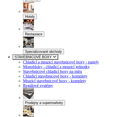
Hotely
Restaurace
Specializované obchody
STAVEBNICOVÉ BOXY
Chladicí a mrazicí stavebnicové boxy - panely
Monobloky - chladicí a mrazicí jednotky
Stavebnicové chladicí boxy na míru
Chladicí stavebnicové boxy - komplety
Mrazicí stavebnicové boxy - komplety
Regálové systémy
Prodejny a supermarkety