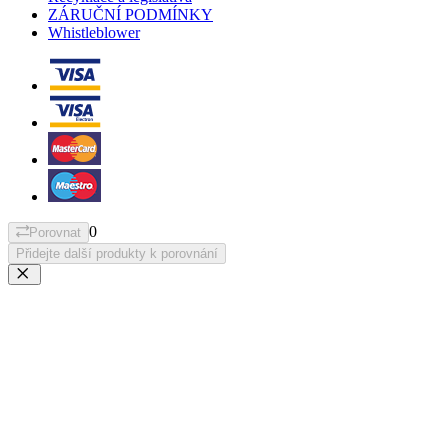
ZÁRUČNÍ PODMÍNKY
Whistleblower
0
Porovnat
Přidejte další produkty k porovnání