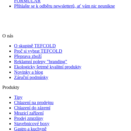
FORMULÁŘ
Přihlašte se k odběru newsletterů, ať vám nic neunikne
O nás
O skupině TEFCOLD
Proč si vybrat TEFCOLD
Přeprava zboží
Reklamní polepy "branding"
Ekologicky šetrmé kvalitní produkty
Novinky a blog
Záruční podmínky
Produkty
Tipy
Chlazení na prodejnu
Chlazení do zázemí
Mrazicí zařízení
Prodej zmrzliny
Stavebnicové boxy
Gastro a kuchyně