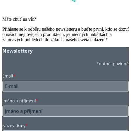
Máte chuť na víc?
Přihlaste se k odběru našeho newsletteru a buďte první, kdo se dozví
o našich nejnovějších produktech, jedinečných nabídkách a
zajímavých pohledech do zákulisí našeho světa chlazení!
Newslettery
*nutné, povinné
Email
*
Jméno a příjmení
*
Název firmy
*