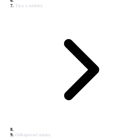
Tácy a nádoby
Odkapávací miska