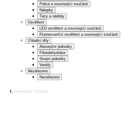
Police a související součásti
Nálepky
Tácy a nádoby
Osvětlení
LED osvětlení a související součásti
Fluorescenční osvětlení a související součásti
Chladicí díly
Absorpční jednotky
Filterdehydrátor
Strojní jednotky
Ventily
Nezařazeno
Nezařazeno
Domovská Stránka