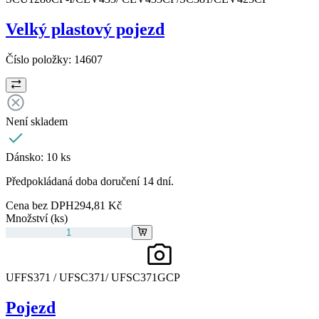
Velký plastový pojezd
Číslo položky:
14607
Není skladem
Dánsko:
10 ks
Předpokládaná doba doručení 14 dní.
Cena bez DPH
294,81 Kč
Množství (ks)
UFFS371 / UFSC371/ UFSC371GCP
Pojezd