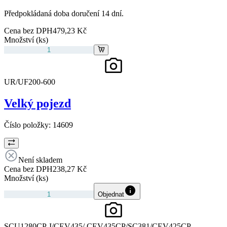
Předpokládaná doba doručení 14 dní.
Cena bez DPH
479,23 Kč
Množství (ks)
UR/UF200-600
Velký pojezd
Číslo položky:
14609
Není skladem
Cena bez DPH
238,27 Kč
Množství (ks)
Objednat
SCU1280CP-I/CEV435/ CEV435CP/SC381/CEV425CP