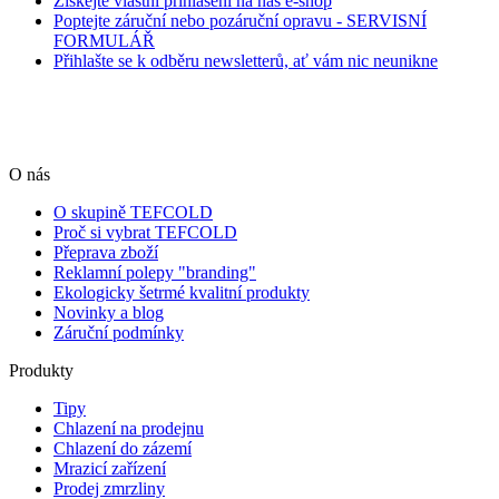
Získejte vlastní přihlášení na náš e-shop
Poptejte záruční nebo pozáruční opravu - SERVISNÍ
FORMULÁŘ
Přihlašte se k odběru newsletterů, ať vám nic neunikne
O nás
O skupině TEFCOLD
Proč si vybrat TEFCOLD
Přeprava zboží
Reklamní polepy "branding"
Ekologicky šetrmé kvalitní produkty
Novinky a blog
Záruční podmínky
Produkty
Tipy
Chlazení na prodejnu
Chlazení do zázemí
Mrazicí zařízení
Prodej zmrzliny