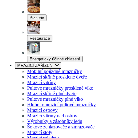
Pizzerie
Restaurace
Energeticky účinné chlazení
MRAZICÍ ZAŘÍZENÍ
Mobilní pojízdné mrazničky
Mrazicí skříně prosklené dveře
Mrazicí vitríny
Pultové mrazničky prosklené víko
Mrazicí skříně plné dveře
Pultové mrazničky plné víko
Hlubokomrazicí pultové mrazničky
Mrazicí ostrovy
Mrazicí vitríny nad ostrov
Výrobníky a zásobníky ledu
Šokové zchlazovače a zmrazovače
Mrazicí stoly
Mrazicí saladety