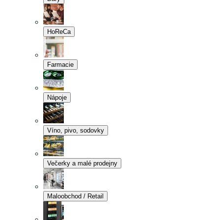
HoReCa
Farmacie
Nápoje
Víno, pivo, sodovky
Večerky a malé prodejny
Maloobchod / Retail