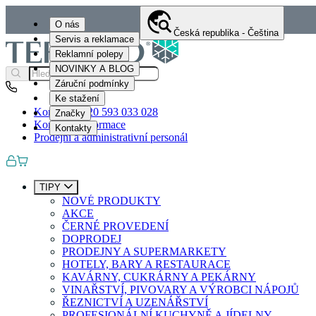
O nás
Česká republika - Čeština
Servis a reklamace
Reklamní polepy
NOVINKY A BLOG
Záruční podmínky
Ke stažení
Kontakty
+420 593 033 028
Značky
Kontaktní informace
Kontakty
Prodejní a administrativní personál
TIPY
NOVÉ PRODUKTY
AKCE
ČERNÉ PROVEDENÍ
DOPRODEJ
PRODEJNY A SUPERMARKETY
HOTELY, BARY A RESTAURACE
KAVÁRNY, CUKRÁRNY A PEKÁRNY
VINAŘSTVÍ, PIVOVARY A VÝROBCI NÁPOJŮ
ŘEZNICTVÍ A UZENÁŘSTVÍ
PROFESIONÁLNÍ KUCHYNĚ A JÍDELNY