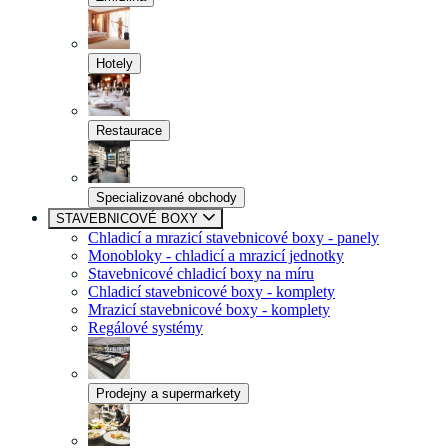
Hotely
Restaurace
Specializované obchody
STAVEBNICOVÉ BOXY
Chladicí a mrazicí stavebnicové boxy - panely
Monobloky - chladicí a mrazicí jednotky
Stavebnicové chladicí boxy na míru
Chladicí stavebnicové boxy - komplety
Mrazicí stavebnicové boxy - komplety
Regálové systémy
Prodejny a supermarkety