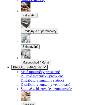
Pekařství
Prodejny a supermarkety
Skladování
Maloobchod / Retail
PRODEJ ZMRZLINY
Malé mrazničky prosklené
Pultové mrazničky prosklené
Distributory zmrzliny statické
Distributory zmrzliny ventilované
Šokové zchlazovače a zmrazovače
Zmrzlina