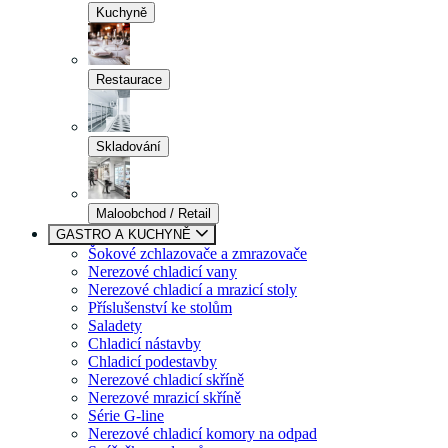
Kuchyně
Restaurace
Skladování
Maloobchod / Retail
GASTRO A KUCHYNĚ
Šokové zchlazovače a zmrazovače
Nerezové chladicí vany
Nerezové chladicí a mrazicí stoly
Příslušenství ke stolům
Saladety
Chladicí nástavby
Chladicí podestavby
Nerezové chladicí skříně
Nerezové mrazicí skříně
Série G-line
Nerezové chladicí komory na odpad