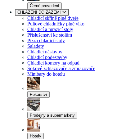
Černé provedení
CHLAZENÍ DO ZÁZEMÍ
Chladicí skříně plné dveře
Pultové chladničky plné víko
Chladicí a mrazicí stoly
Příslušenství ke stolům
Pizza chladicí stoly
Saladety
Chladicí nástavby
Chladicí podestavby
Chladicí komory na odpad
Šokové zchlazovače a zmrazovače
Minibary do hotelu
Pekařství
Prodejny a supermarkety
Hotely