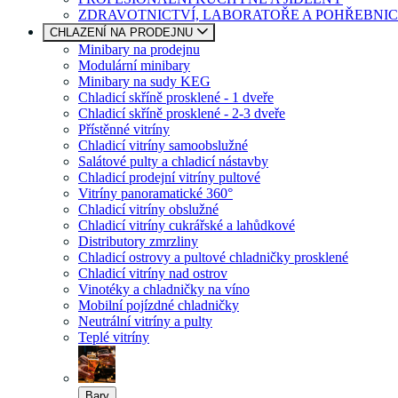
ZDRAVOTNICTVÍ, LABORATOŘE A POHŘEBNIC
CHLAZENÍ NA PRODEJNU
Minibary na prodejnu
Modulární minibary
Minibary na sudy KEG
Chladicí skříně prosklené - 1 dveře
Chladicí skříně prosklené - 2-3 dveře
Přístěnné vitríny
Chladicí vitríny samoobslužné
Salátové pulty a chladicí nástavby
Chladicí prodejní vitríny pultové
Vitríny panoramatické 360°
Chladicí vitríny obslužné
Chladicí vitríny cukrářské a lahůdkové
Distributory zmrzliny
Chladicí ostrovy a pultové chladničky prosklené
Chladicí vitríny nad ostrov
Vinotéky a chladničky na víno
Mobilní pojízdné chladničky
Neutrální vitríny a pulty
Teplé vitríny
Bary