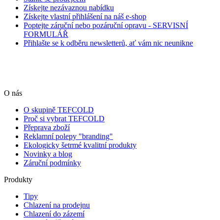
Získejte nezávaznou nabídku
Získejte vlastní přihlášení na náš e-shop
Poptejte záruční nebo pozáruční opravu - SERVISNÍ
FORMULÁŘ
Přihlašte se k odběru newsletterů, ať vám nic neunikne
O nás
O skupině TEFCOLD
Proč si vybrat TEFCOLD
Přeprava zboží
Reklamní polepy "branding"
Ekologicky šetrmé kvalitní produkty
Novinky a blog
Záruční podmínky
Produkty
Tipy
Chlazení na prodejnu
Chlazení do zázemí