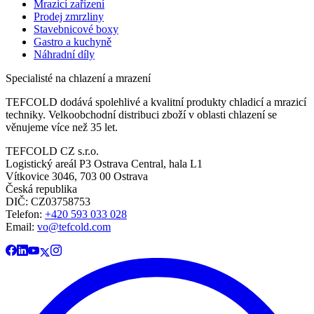
Mrazicí zařízení
Prodej zmrzliny
Stavebnicové boxy
Gastro a kuchyně
Náhradní díly
Specialisté na chlazení a mrazení
TEFCOLD dodává spolehlivé a kvalitní produkty chladicí a mrazicí
techniky. Velkoobchodní distribuci zboží v oblasti chlazení se
věnujeme více než 35 let.
TEFCOLD CZ s.r.o.
Logistický areál P3 Ostrava Central, hala L1
Vítkovice 3046, 703 00 Ostrava
Česká republika
DIČ: CZ03758753​​​​​​
Telefon:
+420 593 033 028
Email:
vo@tefcold.com