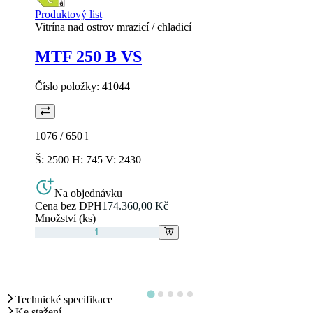
Produktový list
Vitrína nad ostrov mrazicí / chladicí
MTF 250 B VS
Číslo položky:
41044
1076 / 650
l
Š: 2500 H: 745 V: 2430
Na objednávku
Cena bez DPH
174.360,00 Kč
Množství (ks)
Technické specifikace
Ke stažení