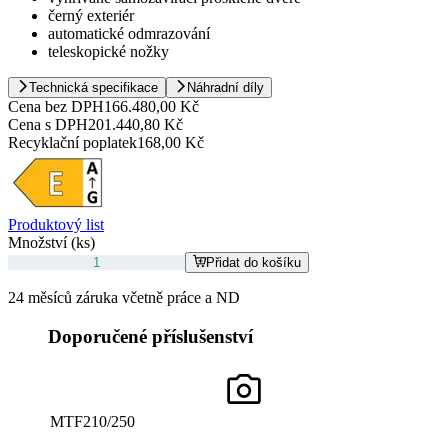
černý exteriér
automatické odmrazování
teleskopické nožky
Technická specifikace
Náhradní díly
Cena bez DPH
166.480,00 Kč
Cena s DPH
201.440,80 Kč
Recyklační poplatek
168,00 Kč
Produktový list
Množství (ks)
Přidat do košíku
24 měsíců záruka včetně práce a ND
Doporučené příslušenství
MTF210/250