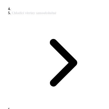
Chladicí vitríny samoobslužné