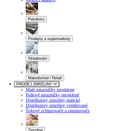
Pekařství
Prodejny a supermarkety
Skladování
Maloobchod / Retail
PRODEJ ZMRZLINY
Malé mrazničky prosklené
Pultové mrazničky prosklené
Distributory zmrzliny statické
Distributory zmrzliny ventilované
Šokové zchlazovače a zmrazovače
Zmrzlina