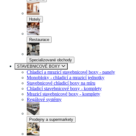
Hotely
Restaurace
Specializované obchody
STAVEBNICOVÉ BOXY
Chladicí a mrazicí stavebnicové boxy - panely
Monobloky - chladicí a mrazicí jednotky
Stavebnicové chladicí boxy na míru
Chladicí stavebnicové boxy - komplety
Mrazicí stavebnicové boxy - komplety
Regálové systémy
Prodejny a supermarkety