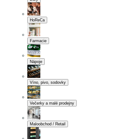
HoReCa
Farmacie
Nápoje
Víno, pivo, sodovky
Večerky a malé prodejny
Maloobchod / Retail