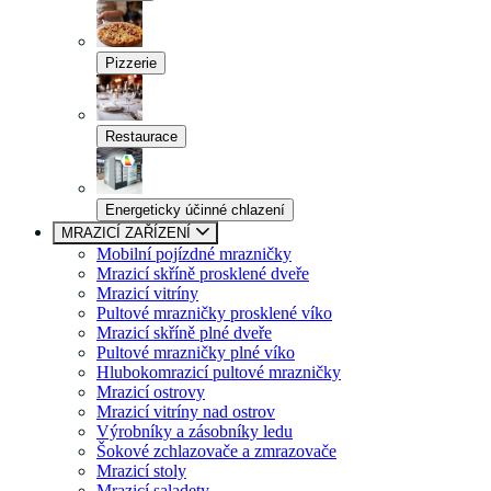
Pizzerie
Restaurace
Energeticky účinné chlazení
MRAZICÍ ZAŘÍZENÍ
Mobilní pojízdné mrazničky
Mrazicí skříně prosklené dveře
Mrazicí vitríny
Pultové mrazničky prosklené víko
Mrazicí skříně plné dveře
Pultové mrazničky plné víko
Hlubokomrazicí pultové mrazničky
Mrazicí ostrovy
Mrazicí vitríny nad ostrov
Výrobníky a zásobníky ledu
Šokové zchlazovače a zmrazovače
Mrazicí stoly
Mrazicí saladety