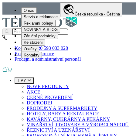
O nás
Česká republika - Čeština
Servis a reklamace
Reklamní polepy
NOVINKY A BLOG
Záruční podmínky
Ke stažení
Kontakty
+420 593 033 028
Značky
Kontaktní informace
Kontakty
Prodejní a administrativní personál
TIPY
NOVÉ PRODUKTY
AKCE
ČERNÉ PROVEDENÍ
DOPRODEJ
PRODEJNY A SUPERMARKETY
HOTELY, BARY A RESTAURACE
KAVÁRNY, CUKRÁRNY A PEKÁRNY
VINAŘSTVÍ, PIVOVARY A VÝROBCI NÁPOJŮ
ŘEZNICTVÍ A UZENÁŘSTVÍ
PROFESIONÁLNÍ KUCHYNĚ A JÍDELNY