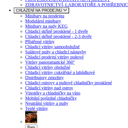
ZDRAVOTNICTVÍ, LABORATOŘE A POHŘEBNIC
CHLAZENÍ NA PRODEJNU
Minibary na prodejnu
Modulární minibary
Minibary na sudy KEG
Chladicí skříně prosklené - 1 dveře
Chladicí skříně prosklené - 2-3 dveře
Přístěnné vitríny
Chladicí vitríny samoobslužné
Salátové pulty a chladicí nástavby
Chladicí prodejní vitríny pultové
Vitríny panoramatické 360°
Chladicí vitríny obslužné
Chladicí vitríny cukrářské a lahůdkové
Distributory zmrzliny
Chladicí ostrovy a pultové chladničky prosklené
Chladicí vitríny nad ostrov
Vinotéky a chladničky na víno
Mobilní pojízdné chladničky
Neutrální vitríny a pulty
Teplé vitríny
Bary