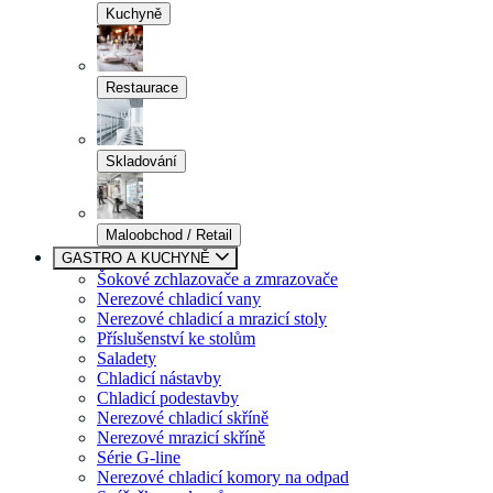
Kuchyně
Restaurace
Skladování
Maloobchod / Retail
GASTRO A KUCHYNĚ
Šokové zchlazovače a zmrazovače
Nerezové chladicí vany
Nerezové chladicí a mrazicí stoly
Příslušenství ke stolům
Saladety
Chladicí nástavby
Chladicí podestavby
Nerezové chladicí skříně
Nerezové mrazicí skříně
Série G-line
Nerezové chladicí komory na odpad