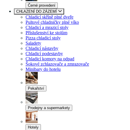
Černé provedení
CHLAZENÍ DO ZÁZEMÍ
Chladicí skříně plné dveře
Pultové chladničky plné víko
Chladicí a mrazicí stoly
Příslušenství ke stolům
Pizza chladicí stoly
Saladety
Chladicí nástavby
Chladicí podestavby
Chladicí komory na odpad
Šokové zchlazovače a zmrazovače
Minibary do hotelu
Pekařství
Prodejny a supermarkety
Hotely