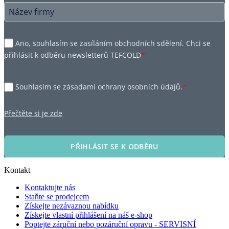
Ano, souhlasím se zasíláním obchodních sdělení. Chci se
přihlásit k odběru newsletterů TEFCOLD
*
Souhlasím se zásadami ochrany osobních údajů.
*
Přečtěte si je zde
PŘIHLÁSIT SE K ODBĚRU
Kontakt
Kontaktujte nás
Staňte se prodejcem
Získejte nezávaznou nabídku
Získejte vlastní přihlášení na náš e-shop
Poptejte záruční nebo pozáruční opravu - SERVISNÍ