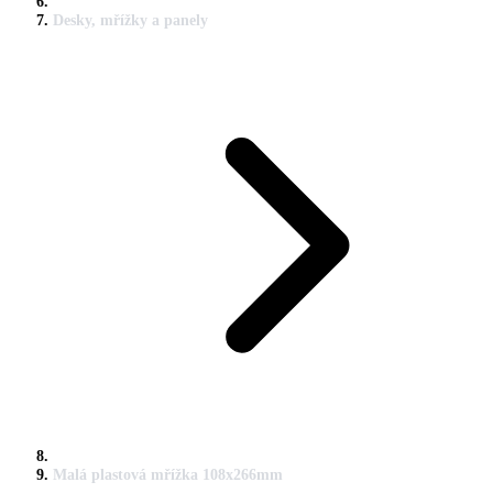
Desky, mřížky a panely
Malá plastová mřížka 108x266mm