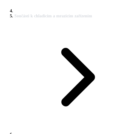
Součásti k chladicím a mrazicím zařízením