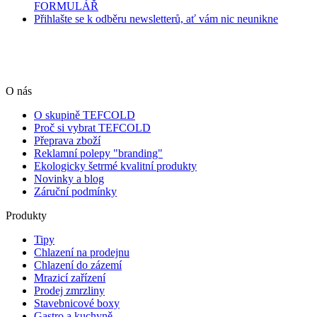
FORMULÁŘ
Přihlašte se k odběru newsletterů, ať vám nic neunikne
O nás
O skupině TEFCOLD
Proč si vybrat TEFCOLD
Přeprava zboží
Reklamní polepy "branding"
Ekologicky šetrmé kvalitní produkty
Novinky a blog
Záruční podmínky
Produkty
Tipy
Chlazení na prodejnu
Chlazení do zázemí
Mrazicí zařízení
Prodej zmrzliny
Stavebnicové boxy
Gastro a kuchyně